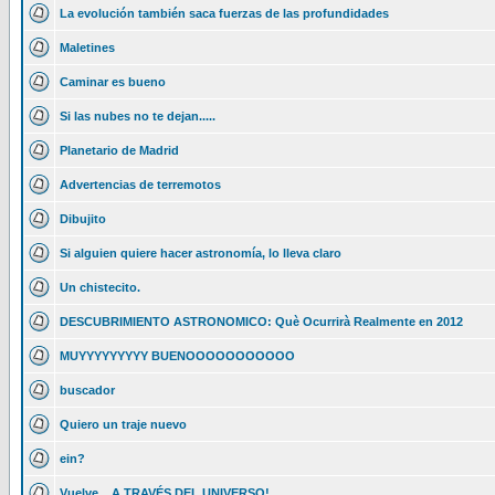
La evolución también saca fuerzas de las profundidades
Maletines
Caminar es bueno
Si las nubes no te dejan.....
Planetario de Madrid
Advertencias de terremotos
Dibujito
Si alguien quiere hacer astronomía, lo lleva claro
Un chistecito.
DESCUBRIMIENTO ASTRONOMICO: Què Ocurrirà Realmente en 2012
MUYYYYYYYYY BUENOOOOOOOOOOO
buscador
Quiero un traje nuevo
ein?
Vuelve... A TRAVÉS DEL UNIVERSO!