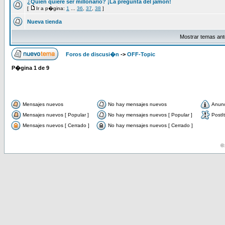
¿Quién quiere ser millonario? ¡La pregunta del jamón!
[
Ir a p�gina:
1
...
36
,
37
,
38
]
Nueva tienda
Mostrar temas ant
Foros de discusi�n
->
OFF-Topic
P�gina
1
de
9
Mensajes nuevos
No hay mensajes nuevos
Anun
Mensajes nuevos [ Popular ]
No hay mensajes nuevos [ Popular ]
PostIt
Mensajes nuevos [ Cerrado ]
No hay mensajes nuevos [ Cerrado ]
© 