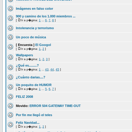
Imágenes en falso color
900 y camino de los 1.000 miembros ...
[
Ir a p�gina:
1
...
6
,
7
,
8
]
Intolerancia y terrorismo
Un poco de música
[ Encuesta ]
El Googol
[
Ir a p�gina:
1
,
2
]
Wallpapers
[
Ir a p�gina:
1
,
2
,
3
]
¿Qué es.........?
[
Ir a p�gina:
1
...
43
,
44
,
45
]
¿Cuánto darias....?
Un poquito de HUMOR
[
Ir a p�gina:
1
...
5
,
6
,
7
]
FELIZ 2008
Movido:
ERROR 504 GATEWAY TIME-OUT
Por fin me llegó el teles
Feliz Navidad...
[
Ir a p�gina:
1
,
2
]