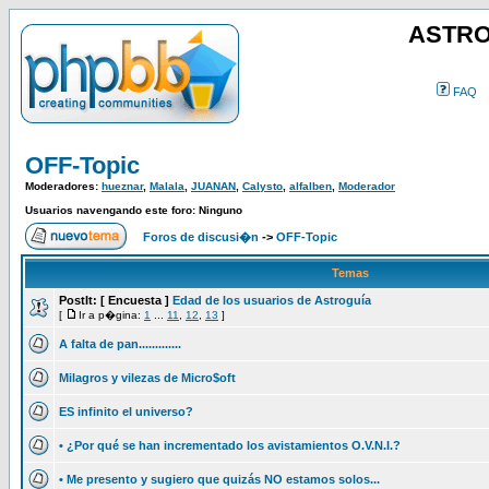
ASTRO
FAQ
OFF-Topic
Moderadores:
hueznar
,
Malala
,
JUANAN
,
Calysto
,
alfalben
,
Moderador
Usuarios navengando este foro: Ninguno
Foros de discusi�n
->
OFF-Topic
Temas
PostIt:
[ Encuesta ]
Edad de los usuarios de Astroguía
[
Ir a p�gina:
1
...
11
,
12
,
13
]
A falta de pan.............
Milagros y vilezas de Micro$oft
ES infinito el universo?
• ¿Por qué se han incrementado los avistamientos O.V.N.I.?
• Me presento y sugiero que quizás NO estamos solos...