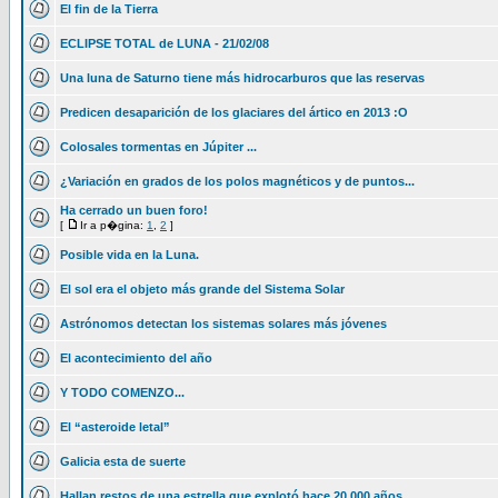
El fin de la Tierra
ECLIPSE TOTAL de LUNA - 21/02/08
Una luna de Saturno tiene más hidrocarburos que las reservas
Predicen desaparición de los glaciares del ártico en 2013 :O
Colosales tormentas en Júpiter ...
¿Variación en grados de los polos magnéticos y de puntos...
Ha cerrado un buen foro!
[
Ir a p�gina:
1
,
2
]
Posible vida en la Luna.
El sol era el objeto más grande del Sistema Solar
Astrónomos detectan los sistemas solares más jóvenes
El acontecimiento del año
Y TODO COMENZO...
El “asteroide letal”
Galicia esta de suerte
Hallan restos de una estrella que explotó hace 20.000 años