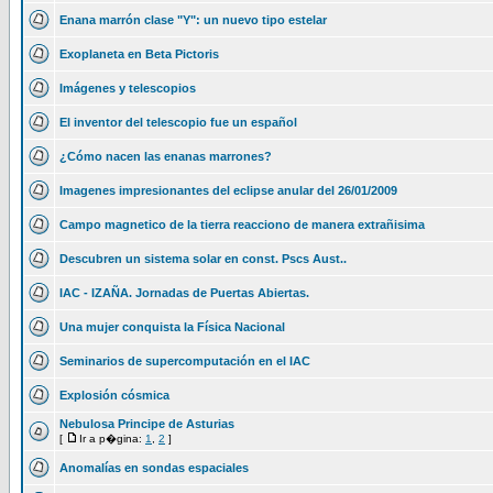
Enana marrón clase "Y": un nuevo tipo estelar
Exoplaneta en Beta Pictoris
Imágenes y telescopios
El inventor del telescopio fue un español
¿Cómo nacen las enanas marrones?
Imagenes impresionantes del eclipse anular del 26/01/2009
Campo magnetico de la tierra reacciono de manera extrañisima
Descubren un sistema solar en const. Pscs Aust..
IAC - IZAÑA. Jornadas de Puertas Abiertas.
Una mujer conquista la Física Nacional
Seminarios de supercomputación en el IAC
Explosión cósmica
Nebulosa Principe de Asturias
[
Ir a p�gina:
1
,
2
]
Anomalías en sondas espaciales