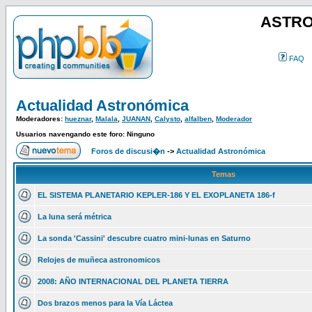
ASTRO
FAQ
Actualidad Astronómica
Moderadores:
hueznar
,
Malala
,
JUANAN
,
Calysto
,
alfalben
,
Moderador
Usuarios navengando este foro: Ninguno
Foros de discusi�n
->
Actualidad Astronómica
Temas
EL SISTEMA PLANETARIO KEPLER-186 Y EL EXOPLANETA 186-f
La luna será métrica
La sonda 'Cassini' descubre cuatro mini-lunas en Saturno
Relojes de muñeca astronomicos
2008: AÑO INTERNACIONAL DEL PLANETA TIERRA
Dos brazos menos para la Vía Láctea