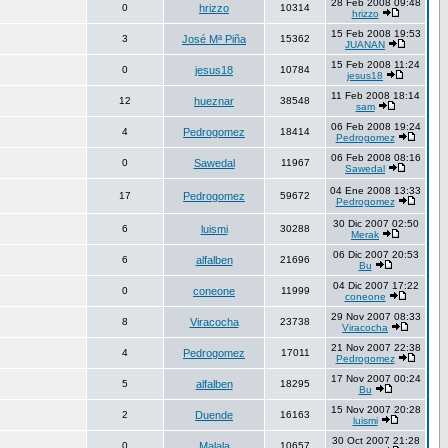
28 Feb 2008 09:48
0
hrizzo
10314
hrizzo
15 Feb 2008 19:53
3
José Mª Piña
15362
JUANAN
15 Feb 2008 11:24
0
jesus18
10784
jesus18
11 Feb 2008 18:14
12
hueznar
38548
sam
06 Feb 2008 19:24
4
Pedrogomez
18414
Pedrogomez
06 Feb 2008 08:16
0
Sawedal
11967
Sawedal
04 Ene 2008 13:33
17
Pedrogomez
59672
Pedrogomez
30 Dic 2007 02:50
6
luismi
30288
Merak
06 Dic 2007 20:53
6
alfalben
21696
Bu
04 Dic 2007 17:22
0
coneone
11999
coneone
29 Nov 2007 08:33
8
Viracocha
23738
Viracocha
21 Nov 2007 22:38
4
Pedrogomez
17011
Pedrogomez
17 Nov 2007 00:24
5
alfalben
18295
Bu
15 Nov 2007 20:28
2
Duende
16163
luismi
30 Oct 2007 21:28
0
Malala
10657