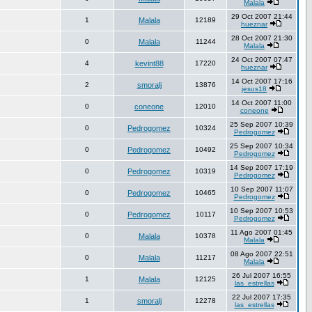
Malala
29 Oct 2007 21:44
1
Malala
12189
hueznar
28 Oct 2007 21:30
0
Malala
11244
Malala
24 Oct 2007 07:47
4
kevint88
17220
hueznar
14 Oct 2007 17:16
2
smoralj
13876
jesus18
14 Oct 2007 11:00
0
coneone
12010
coneone
25 Sep 2007 10:39
0
Pedrogomez
10324
Pedrogomez
25 Sep 2007 10:34
0
Pedrogomez
10492
Pedrogomez
14 Sep 2007 17:19
0
Pedrogomez
10319
Pedrogomez
10 Sep 2007 11:07
0
Pedrogomez
10465
Pedrogomez
10 Sep 2007 10:53
0
Pedrogomez
10117
Pedrogomez
11 Ago 2007 01:45
0
Malala
10378
Malala
08 Ago 2007 22:51
0
Malala
11217
Malala
26 Jul 2007 16:55
1
Malala
12125
las_estrellas
22 Jul 2007 17:35
1
smoralj
12278
las_estrellas