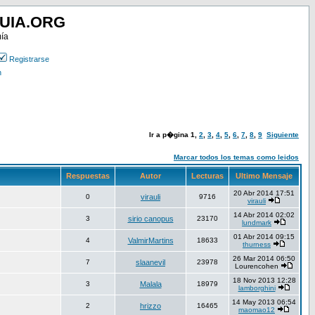
UIA.ORG
mía
Registrarse
n
Ir a p�gina
1
,
2
,
3
,
4
,
5
,
6
,
7
,
8
,
9
Siguiente
Marcar todos los temas como leidos
Respuestas
Autor
Lecturas
Ultimo Mensaje
20 Abr 2014 17:51
0
virauli
9716
virauli
14 Abr 2014 02:02
3
sirio canopus
23170
lundmark
01 Abr 2014 09:15
4
ValmirMartins
18633
thurness
26 Mar 2014 06:50
7
slaanevil
23978
Lourencohen
18 Nov 2013 12:28
3
Malala
18979
lamborghini
14 May 2013 06:54
2
hrizzo
16465
maomao12