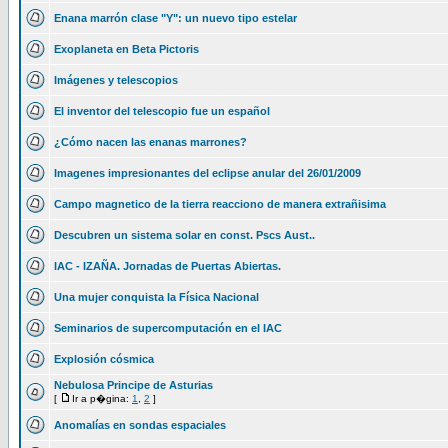
Enana marrón clase "Y": un nuevo tipo estelar
Exoplaneta en Beta Pictoris
Imágenes y telescopios
El inventor del telescopio fue un español
¿Cómo nacen las enanas marrones?
Imagenes impresionantes del eclipse anular del 26/01/2009
Campo magnetico de la tierra reacciono de manera extrañisima
Descubren un sistema solar en const. Pscs Aust..
IAC - IZAÑA. Jornadas de Puertas Abiertas.
Una mujer conquista la Física Nacional
Seminarios de supercomputación en el IAC
Explosión cósmica
Nebulosa Principe de Asturias
[
Ir a p�gina:
1
,
2
]
Anomalías en sondas espaciales