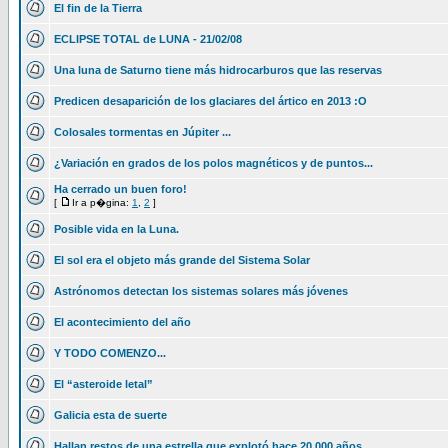
El fin de la Tierra
ECLIPSE TOTAL de LUNA - 21/02/08
Una luna de Saturno tiene más hidrocarburos que las reservas
Predicen desaparición de los glaciares del ártico en 2013 :O
Colosales tormentas en Júpiter ...
¿Variación en grados de los polos magnéticos y de puntos...
Ha cerrado un buen foro!
[
Ir a p�gina:
1
,
2
]
Posible vida en la Luna.
El sol era el objeto más grande del Sistema Solar
Astrónomos detectan los sistemas solares más jóvenes
El acontecimiento del año
Y TODO COMENZO...
El “asteroide letal”
Galicia esta de suerte
Hallan restos de una estrella que explotó hace 20.000 años