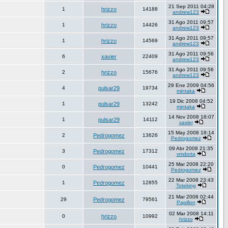
21 Sep 2011 04:28
1
hrizzo
14188
andrew123
31 Ago 2011 09:57
1
hrizzo
14426
andrew123
31 Ago 2011 09:57
1
hrizzo
14569
andrew123
31 Ago 2011 09:56
6
xavier
22409
andrew123
31 Ago 2011 09:56
2
hrizzo
15676
andrew123
29 Ene 2009 04:56
4
pulsar29
19734
mintaka
19 Dic 2008 04:52
1
pulsar29
13242
mintaka
14 Nov 2008 18:07
1
pulsar29
14112
xavier
15 May 2008 18:14
2
Pedrogomez
13626
Pedrogomez
09 Abr 2008 21:35
3
Pedrogomez
17312
vmdorta
25 Mar 2008 22:20
0
Pedrogomez
10441
Pedrogomez
22 Mar 2008 23:43
1
Pedrogomez
12855
Toteking
21 Mar 2008 02:44
29
Pedrogomez
79561
Papillon
02 Mar 2008 14:11
0
hrizzo
10992
hrizzo