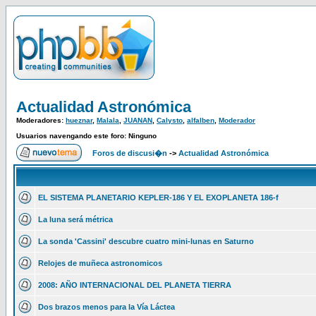
Actualidad Astronómica
Moderadores:
hueznar
,
Malala
,
JUANAN
,
Calysto
,
alfalben
,
Moderador
Usuarios navengando este foro: Ninguno
Foros de discusi�n
->
Actualidad Astronómica
EL SISTEMA PLANETARIO KEPLER-186 Y EL EXOPLANETA 186-f
La luna será métrica
La sonda 'Cassini' descubre cuatro mini-lunas en Saturno
Relojes de muñeca astronomicos
2008: AÑO INTERNACIONAL DEL PLANETA TIERRA
Dos brazos menos para la Vía Láctea