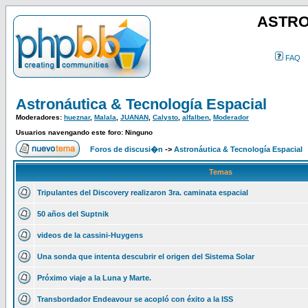
ASTRO
FAQ
Astronáutica & Tecnología Espacial
Moderadores:
hueznar
,
Malala
,
JUANAN
,
Calysto
,
alfalben
,
Moderador
Usuarios navengando este foro: Ninguno
Foros de discusi�n
->
Astronáutica & Tecnología Espacial
Temas
Tripulantes del Discovery realizaron 3ra. caminata espacial
50 años del Suptnik
videos de la cassini-Huygens
Una sonda que intenta descubrir el origen del Sistema Solar
Próximo viaje a la Luna y Marte.
Transbordador Endeavour se acopló con éxito a la ISS