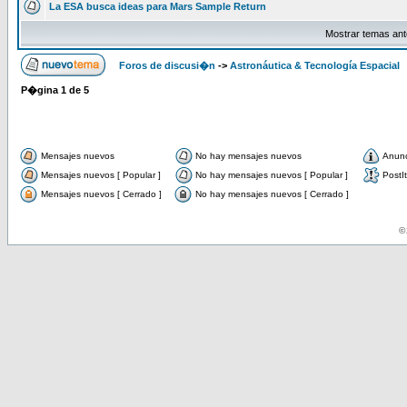
La ESA busca ideas para Mars Sample Return
Mostrar temas ant
Foros de discusi�n
->
Astronáutica & Tecnología Espacial
P�gina
1
de
5
Mensajes nuevos
No hay mensajes nuevos
Anun
Mensajes nuevos [ Popular ]
No hay mensajes nuevos [ Popular ]
PostIt
Mensajes nuevos [ Cerrado ]
No hay mensajes nuevos [ Cerrado ]
© 