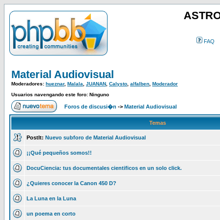
ASTRO
FAQ
Material Audiovisual
Moderadores:
hueznar
,
Malala
,
JUANAN
,
Calysto
,
alfalben
,
Moderador
Usuarios navengando este foro: Ninguno
Foros de discusi�n
->
Material Audiovisual
Temas
PostIt:
Nuevo subforo de Material Audiovisual
¡¡Qué pequeños somos!!
DocuCiencia: tus documentales cientificos en un solo click.
¿Quieres conocer la Canon 450 D?
La Luna en la Luna
un poema en corto