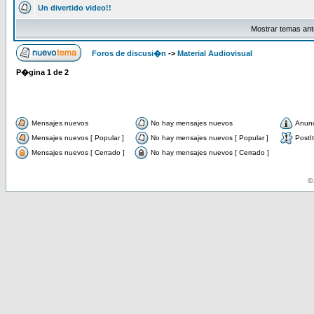
Un divertido video!!
Mostrar temas ant
Foros de discusi�n
->
Material Audiovisual
P�gina
1
de
2
Mensajes nuevos
No hay mensajes nuevos
Anun
Mensajes nuevos [ Popular ]
No hay mensajes nuevos [ Popular ]
PostIt
Mensajes nuevos [ Cerrado ]
No hay mensajes nuevos [ Cerrado ]
© 