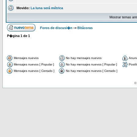
Movido:
La luna será métrica
Mostrar temas ant
Foros de discusi�n
->
Bitácoras
P�gina
1
de
1
Mensajes nuevos
No hay mensajes nuevos
Anun
Mensajes nuevos [ Popular ]
No hay mensajes nuevos [ Popular ]
PostIt
Mensajes nuevos [ Cerrado ]
No hay mensajes nuevos [ Cerrado ]
© 