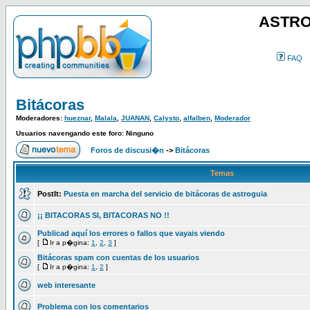
ASTRO
FAQ
Bitácoras
Moderadores:
hueznar
,
Malala
,
JUANAN
,
Calysto
,
alfalben
,
Moderador
Usuarios navengando este foro: Ninguno
Foros de discusi�n
->
Bitácoras
Temas
PostIt:
Puesta en marcha del servicio de bitácoras de astroguia
¡¡ BITACORAS SI, BITACORAS NO !!
Publicad aquí los errores o fallos que vayais viendo
[
Ir a p�gina:
1
,
2
,
3
]
Bitácoras spam con cuentas de los usuarios
[
Ir a p�gina:
1
,
2
]
web interesante
Problema con los comentarios