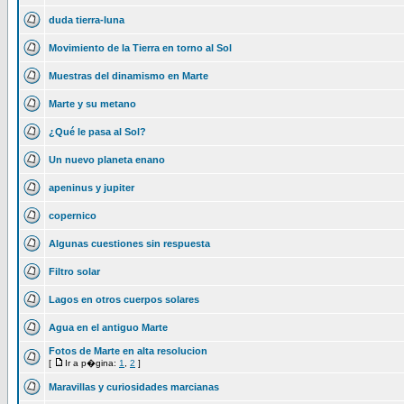
duda tierra-luna
Movimiento de la Tierra en torno al Sol
Muestras del dinamismo en Marte
Marte y su metano
¿Qué le pasa al Sol?
Un nuevo planeta enano
apeninus y jupiter
copernico
Algunas cuestiones sin respuesta
Filtro solar
Lagos en otros cuerpos solares
Agua en el antiguo Marte
Fotos de Marte en alta resolucion
[
Ir a p�gina:
1
,
2
]
Maravillas y curiosidades marcianas