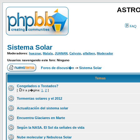
ASTRO
FAQ
Sistema Solar
Moderadores:
hueznar
,
Malala
,
JUANAN
,
Calysto
,
alfalben
,
Moderador
Usuarios navengando este foro: Ninguno
Foros de discusi�n
->
Sistema Solar
Temas
Congelados o Tostados?
[
Ir a p�gina:
1
,
2
]
Tormentas solares y el 2012
Actualización del sistema solar
Encuentra Glaciares en Marte
Según la NASA. El Sol da señales de vida
Nube molecular y Nebulosa Solar