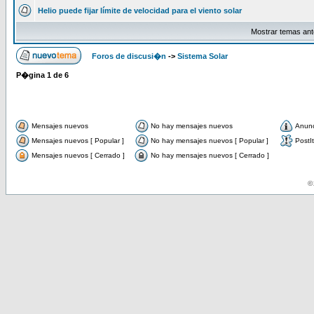
Helio puede fijar límite de velocidad para el viento solar
Mostrar temas ant
Foros de discusi�n
->
Sistema Solar
P�gina
1
de
6
Mensajes nuevos
No hay mensajes nuevos
Anun
Mensajes nuevos [ Popular ]
No hay mensajes nuevos [ Popular ]
PostIt
Mensajes nuevos [ Cerrado ]
No hay mensajes nuevos [ Cerrado ]
© 