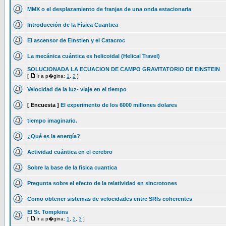
MMX o el desplazamiento de franjas de una onda estacionaria
Introducción de la Física Cuantica
El ascensor de Einstien y el Catacroc
La mecánica cuántica es helicoidal (Helical Travel)
SOLUCIONADA LA ECUACION DE CAMPO GRAVITATORIO DE EINSTEIN
[
Ir a p�gina:
1
,
2
]
Velocidad de la luz- viaje en el tiempo
[ Encuesta ]
El experimento de los 6000 millones dolares
tiempo imaginario.
¿Qué es la energía?
Actividad cuántica en el cerebro
Sobre la base de la fisica cuantica
Pregunta sobre el efecto de la relatividad en sincrotones
Como obtener sistemas de velocidades entre SRIs coherentes
El Sr. Tompkins
[
Ir a p�gina:
1
,
2
,
3
]