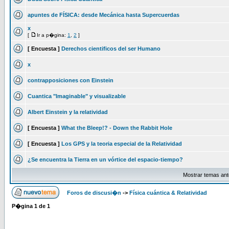
apuntes de FÍSICA: desde Mecánica hasta Supercuerdas
x
[
Ir a p�gina:
1
,
2
]
[ Encuesta ]
Derechos cientificos del ser Humano
x
contrapposiciones con Einstein
Cuantica "Imaginable" y visualizable
Albert Einstein y la relatividad
[ Encuesta ]
What the Bleep!? - Down the Rabbit Hole
[ Encuesta ]
Los GPS y la teoria especial de la Relatividad
¿Se encuentra la Tierra en un vórtice del espacio-tiempo?
Mostrar temas ant
Foros de discusi�n
->
Física cuántica & Relatividad
P�gina
1
de
1