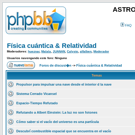
ASTRO
FAQ
Física cuántica & Relatividad
Moderadores:
hueznar
,
Malala
,
JUANAN
,
Calysto
,
alfalben
,
Moderador
Usuarios navengando este foro: Ninguno
Foros de discusi�n
->
Física cuántica & Relatividad
Temas
Propulsor para impulsar una nave desde el interior d la nave
Sistema Cerrado Vicansel
Espacio-Tiempo Refutado
Refutando a Albert Einstein: La luz no son fotones
Cómo saber si el vacío del universo es una partícula
Descubrí combustible espacial que se encuentra en el vacío