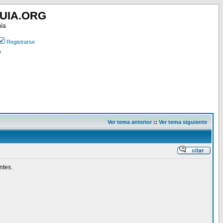
UIA.ORG
mía
Registrarse
n
Ver tema anterior
::
Ver tema siguiente
ntes.