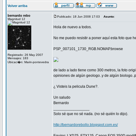
Volver arriba
bernardo rebo
Publicado: 18 Jun 2008 17:03
Asunto
:
Magnitud 12
Hola de nuevo a todos.
No me puedo resistir a poner aquí esta foto que h
PSP_007101_1730_RGB.NOMAP.browse
Registrado: 26 May 2007
Mensajes: 183
Ubicaci�n: Marin-pontevedra
de lado a lado tiene como 300 metros, la foto ori
opiniones de algún geologo..y de algún biologo..
¿ Visteis la pelicula Dune?.
Un saludo
Bernardo
_________________
Solo sé que no sé nada. (no sé quién lo dijo).
http://bernardorebollo.blogspot.com.es/
Equipo: LXD75, ETX125, Canon EOS 350D modific