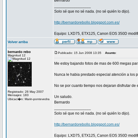
Bernardo
_________________
Solo sé que no sé nada. (no sé quién lo dijo).
http://bernardorebollo.blogspot.com.es/
Equipo: LXD75, ETX125, Canon EOS 350D modific
Volver arriba
bernardo rebo
Publicado: 15 Jun 2008 13:35
Asunto
:
Magnitud 12
Me estoy bajando fotos de mas de 600 megas para 
Nunca le habia prestado especial atención a los pl
No se por cuanto tiempo nos dejaran disfrutar d
Registrado: 26 May 2007
Mensajes: 183
Un saludo.
Ubicaci�n: Marin-pontevedra
Bernardo
_________________
Solo sé que no sé nada. (no sé quién lo dijo).
http://bernardorebollo.blogspot.com.es/
Equipo: LXD75, ETX125, Canon EOS 350D modific