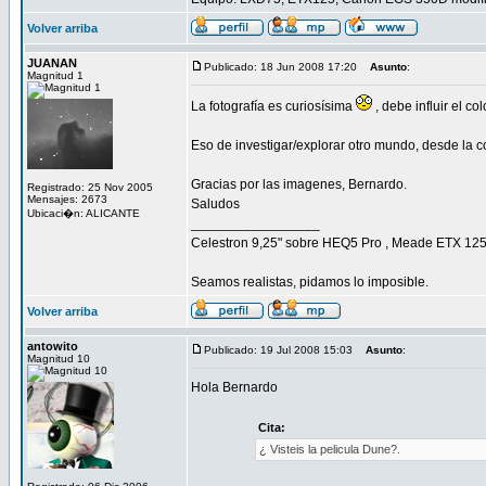
Volver arriba
JUANAN
Publicado: 18 Jun 2008 17:20
Asunto
:
Magnitud 1
La fotografía es curiosísima
, debe influir el c
Eso de investigar/explorar otro mundo, desde la c
Gracias por las imagenes, Bernardo.
Registrado: 25 Nov 2005
Mensajes: 2673
Saludos
Ubicaci�n: ALICANTE
_________________
Celestron 9,25" sobre HEQ5 Pro , Meade ETX 125 E
Seamos realistas, pidamos lo imposible.
Volver arriba
antowito
Publicado: 19 Jul 2008 15:03
Asunto
:
Magnitud 10
Hola Bernardo
Cita:
¿ Visteis la pelicula Dune?.