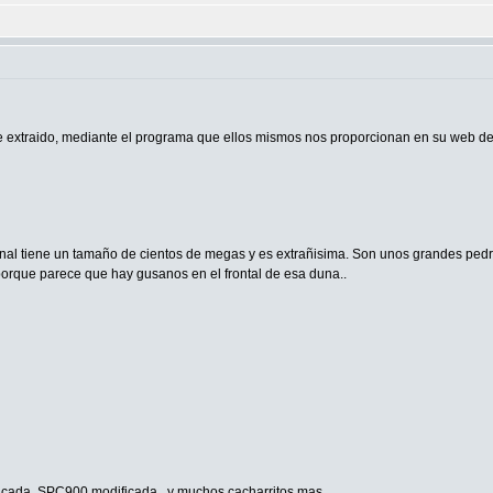
e extraido, mediante el programa que ellos mismos nos proporcionan en su web de 
ginal tiene un tamaño de cientos de megas y es extrañisima. Son unos grandes pedru
porque parece que hay gusanos en el frontal de esa duna..
ada, SPC900 modificada...y muchos cacharritos mas.