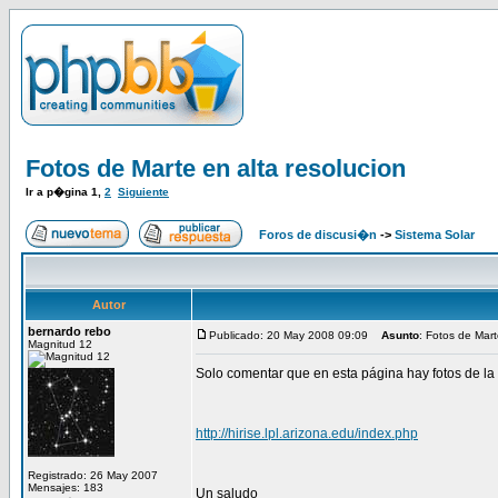
Fotos de Marte en alta resolucion
Ir a p�gina
1
,
2
Siguiente
Foros de discusi�n
->
Sistema Solar
Autor
bernardo rebo
Publicado: 20 May 2008 09:09
Asunto
: Fotos de Mart
Magnitud 12
Solo comentar que en esta página hay fotos de la
http://hirise.lpl.arizona.edu/index.php
Registrado: 26 May 2007
Mensajes: 183
Un saludo