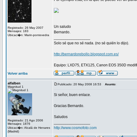
Un saludo
Registrado: 26 May 2007
Mensajes: 183
Bernardo.
Ubicaci�n: Marin-pontevedra
_________________
Solo sé que no sé nada. (no sé quién lo dijo).
http://bernardorebollo.blogspot.com.es/
Equipo: LXD75, ETX125, Canon EOS 350D modific
Volver arriba
alfalben
Publicado: 20 May 2008 16:53
Asunto
:
Magnitud 1
Si señor, buen enlace.
Gracias Bernardo.
Saludos
Registrado: 21 Ago 2006
_________________
Mensajes: 1876
http://www.cosmofoto.com
Ubicaci�n: Alcalá de Henares
(Madrid)