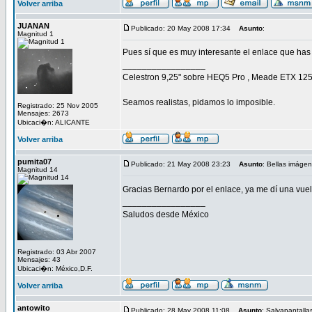
Volver arriba
JUANAN
Publicado: 20 May 2008 17:34
Asunto
:
Magnitud 1
Pues sí que es muy interesante el enlace que ha
_________________
Celestron 9,25" sobre HEQ5 Pro , Meade ETX 125 E
Seamos realistas, pidamos lo imposible.
Registrado: 25 Nov 2005
Mensajes: 2673
Ubicaci�n: ALICANTE
Volver arriba
pumita07
Publicado: 21 May 2008 23:23
Asunto
: Bellas imáge
Magnitud 14
Gracias Bernardo por el enlace, ya me dí una vuel
_________________
Saludos desde México
Registrado: 03 Abr 2007
Mensajes: 43
Ubicaci�n: México,D.F.
Volver arriba
antowito
Publicado: 28 May 2008 11:08
Asunto
: Salvapantalla