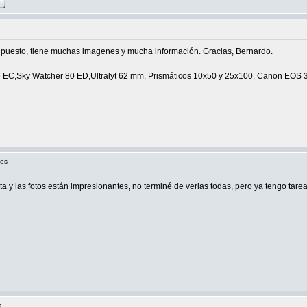
s puesto, tiene muchas imagenes y mucha información. Gracias, Bernardo.
C,Sky Watcher 80 ED,Ultralyt 62 mm, Prismáticos 10x50 y 25x100, Canon EOS 350 D
nes
ta y las fotos están impresionantes, no terminé de verlas todas, pero ya tengo tar
s