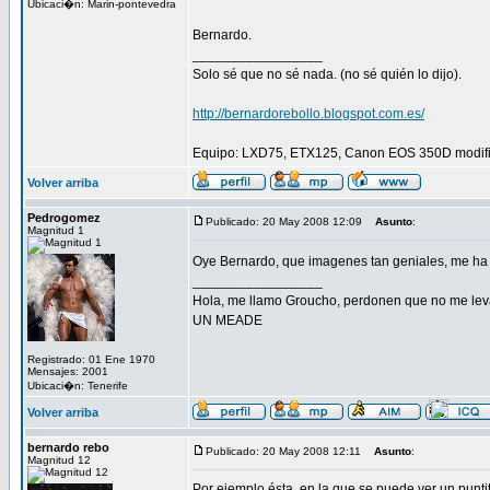
Ubicaci�n: Marin-pontevedra
Bernardo.
_________________
Solo sé que no sé nada. (no sé quién lo dijo).
http://bernardorebollo.blogspot.com.es/
Equipo: LXD75, ETX125, Canon EOS 350D modific
Volver arriba
Pedrogomez
Publicado: 20 May 2008 12:09
Asunto
:
Magnitud 1
Oye Bernardo, que imagenes tan geniales, me ha gu
_________________
Hola, me llamo Groucho, perdonen que no me lev
UN MEADE
Registrado: 01 Ene 1970
Mensajes: 2001
Ubicaci�n: Tenerife
Volver arriba
bernardo rebo
Publicado: 20 May 2008 12:11
Asunto
:
Magnitud 12
Por ejemplo ésta, en la que se puede ver un puntit