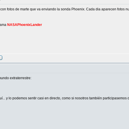
, con fotos de marte que va enviando la sonda Phoenix. Cada dia aparecen fotos nu
llama
NASAPhoenixLander
undo extraterrestre:
... y lo podemos sentir casi en directo, como si nosotros también participasemos d