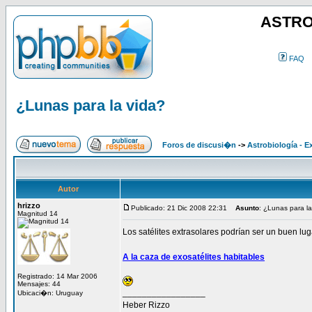
ASTRO
FAQ
¿Lunas para la vida?
Foros de discusi�n
->
Astrobiología - E
Autor
hrizzo
Publicado: 21 Dic 2008 22:31
Asunto
: ¿Lunas para la
Magnitud 14
Los satélites extrasolares podrían ser un buen luga
A la caza de exosatélites habitables
Registrado: 14 Mar 2006
Mensajes: 44
_________________
Ubicaci�n: Uruguay
Heber Rizzo