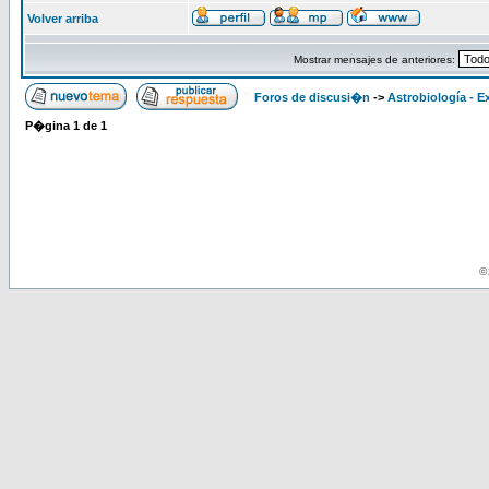
Volver arriba
Mostrar mensajes de anteriores:
Foros de discusi�n
->
Astrobiología - E
P�gina
1
de
1
© 