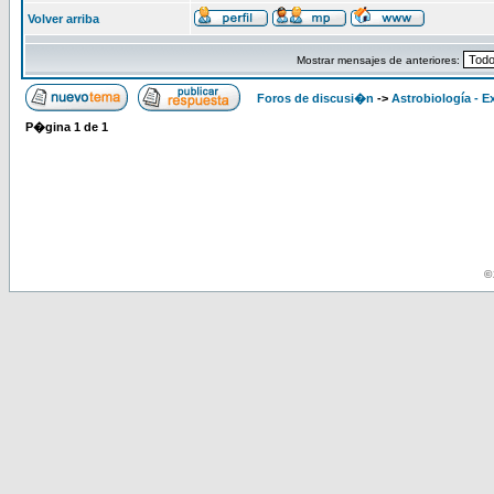
Volver arriba
Mostrar mensajes de anteriores:
Foros de discusi�n
->
Astrobiología - E
P�gina
1
de
1
© 