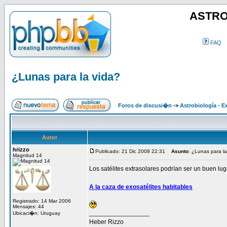
ASTRO
FAQ
¿Lunas para la vida?
Foros de discusi�n
->
Astrobiología - E
Autor
hrizzo
Publicado: 21 Dic 2008 22:31
Asunto
: ¿Lunas para la
Magnitud 14
Los satélites extrasolares podrían ser un buen luga
A la caza de exosatélites habitables
Registrado: 14 Mar 2006
Mensajes: 44
_________________
Ubicaci�n: Uruguay
Heber Rizzo