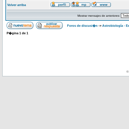
Volver arriba
Mostrar mensajes de anteriores:
Foros de discusi�n
->
Astrobiología - E
P�gina
1
de
1
© 