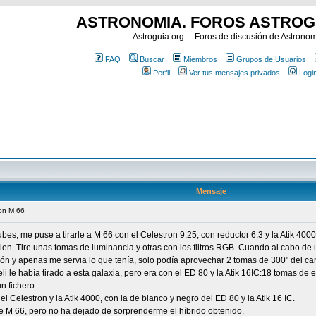
ASTRONOMIA. FOROS ASTROG
Astroguia.org .:. Foros de discusión de Astrono
FAQ
Buscar
Miembros
Grupos de Usuarios
Perfil
Ver tus mensajes privados
Logi
Mensaje
con M 66
es, me puse a tirarle a M 66 con el Celestron 9,25, con reductor 6,3 y la Atik 40
en. Tire unas tomas de luminancia y otras con los filtros RGB. Cuando al cabo de
xión y apenas me servia lo que tenía, solo podía aprovechar 2 tomas de 300" del ca
i le había tirado a esta galaxia, pero era con el ED 80 y la Atik 16IC:18 tomas de 
 fichero.
l Celestron y la Atik 4000, con la de blanco y negro del ED 80 y la Atik 16 IC.
 de M 66, pero no ha dejado de sorprenderme el híbrido obtenido.