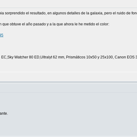
a sorprendido el resultado, en algunos detalles de la galaxia, pero el ruido de f
 que obtuve el año pasado y a la que ahora le he metido el color:
95
C,Sky Watcher 80 ED,Ultralyt 62 mm, Prismáticos 10x50 y 25x100, Canon EOS 350 D
ante.