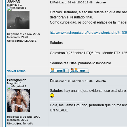
JUANAN
Publicado: 08 Abr 2009 17:48
Asunto
:
Magnitud 1
Gracias Bernardo, a eso me referia en que me habi
deterioran el resultado final.
Como curiosidad, os pongo el enlace de la imagen
http://www.astroguia.org/foros/viewtopic.php?t=53
Registrado: 25 Nov 2005
Mensajes: 2673
Ubicaci�n: ALICANTE
Saludos
_________________
Celestron 9,25" sobre HEQ5 Pro , Meade ETX 125 E
Seamos realistas, pidamos lo imposible.
Volver arriba
Pedrogomez
Publicado: 08 Abr 2009 18:36
Asunto
:
Magnitud 1
Saludos, hay una mejora evidente, eso está claro.
_________________
Hola, me llamo Groucho, perdonen que no me lev
UN MEADE
Registrado: 01 Ene 1970
Mensajes: 2001
Ubicaci�n: Tenerife