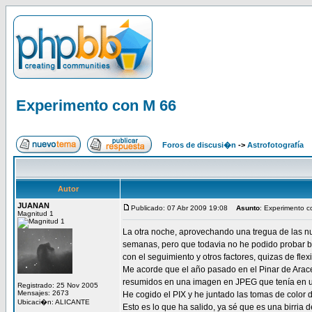
Experimento con M 66
Foros de discusi�n
->
Astrofotografía
Autor
JUANAN
Publicado: 07 Abr 2009 19:08
Asunto
: Experimento 
Magnitud 1
La otra noche, aprovechando una tregua de las nub
semanas, pero que todavia no he podido probar bi
con el seguimiento y otros factores, quizas de fle
Me acorde que el año pasado en el Pinar de Aracel
resumidos en una imagen en JPEG que tenía en un
Registrado: 25 Nov 2005
Mensajes: 2673
He cogido el PIX y he juntado las tomas de color de
Ubicaci�n: ALICANTE
Esto es lo que ha salido, ya sé que es una birria