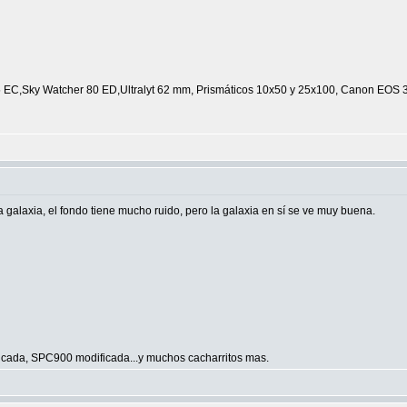
C,Sky Watcher 80 ED,Ultralyt 62 mm, Prismáticos 10x50 y 25x100, Canon EOS 350 D
 galaxia, el fondo tiene mucho ruido, pero la galaxia en sí se ve muy buena.
ada, SPC900 modificada...y muchos cacharritos mas.