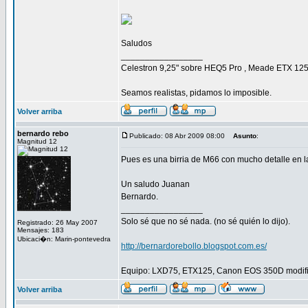
Saludos
_________________
Celestron 9,25" sobre HEQ5 Pro , Meade ETX 125 E
Seamos realistas, pidamos lo imposible.
Volver arriba
bernardo rebo
Publicado: 08 Abr 2009 08:00
Asunto
:
Magnitud 12
Pues es una birria de M66 con mucho detalle en la
Un saludo Juanan
Bernardo.
_________________
Solo sé que no sé nada. (no sé quién lo dijo).
Registrado: 26 May 2007
Mensajes: 183
Ubicaci�n: Marin-pontevedra
http://bernardorebollo.blogspot.com.es/
Equipo: LXD75, ETX125, Canon EOS 350D modific
Volver arriba