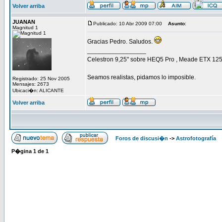
Volver arriba
JUANAN
Publicado: 10 Abr 2009 07:00
Asunto
:
Magnitud 1
Gracias Pedro. Saludos.
_________________
Celestron 9,25" sobre HEQ5 Pro , Meade ETX 125 E
Seamos realistas, pidamos lo imposible.
Registrado: 25 Nov 2005
Mensajes: 2673
Ubicaci�n: ALICANTE
Volver arriba
Foros de discusi�n
->
Astrofotografía
P�gina
1
de
1