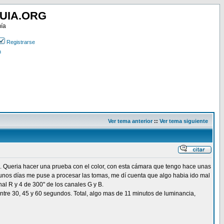
UIA.ORG
mía
Registrarse
n
Ver tema anterior
::
Ver tema siguiente
00. Queria hacer una prueba con el color, con esta cámara que tengo hace unas
 unos días me puse a procesar las tomas, me dí cuenta que algo habia ido mal
nal R y 4 de 300" de los canales G y B.
entre 30, 45 y 60 segundos. Total, algo mas de 11 minutos de luminancia,