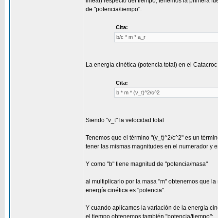
lineal) respecto del tiempo, tenemos la primera f
de "potencia/tiempo".
Cita:
b/c * m * a_r
La energía cinética (potencia total) en el Catacroc 
Cita:
b * m * (v_t)^2/c^2
Siendo "v_t" la velocidad total
Tenemos que el término "(v_t)^2/c^2" es un térmi
tener las mismas magnitudes en el numerador y e
Y como "b" tiene magnitud de "potencia/masa"
al multiplicarlo por la masa "m" obtenemos que la
energía cinética es "potencia".
Y cuando aplicamos la variación de la energía cin
el tiempo obtenemos también "potencia/tiempo":