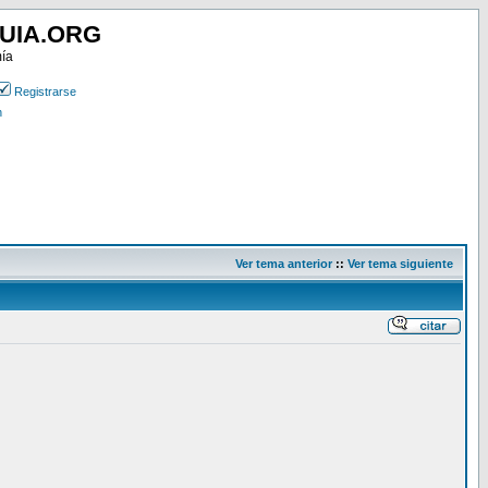
UIA.ORG
mía
Registrarse
n
Ver tema anterior
::
Ver tema siguiente