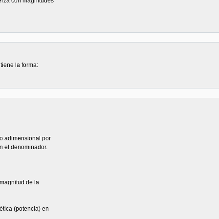
uerza con magnitudes
tiene la forma:
no adimensional por
n el denominador.
 magnitud de la
ética (potencia) en