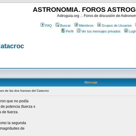
ASTRONOMIA. FOROS ASTROG
Astroguia.org .:. Foros de discusión de Astrono
FAQ
Buscar
Miembros
Grupos de Usuarios
Perfil
Ver tus mensajes privados
Logi
Catacroc
Mensaje
nes de las dos fuerzas del Catacroc
eron que no podía
de potencia (fuerza x
s de fuerza.
 como la segunda
 magnitudes de