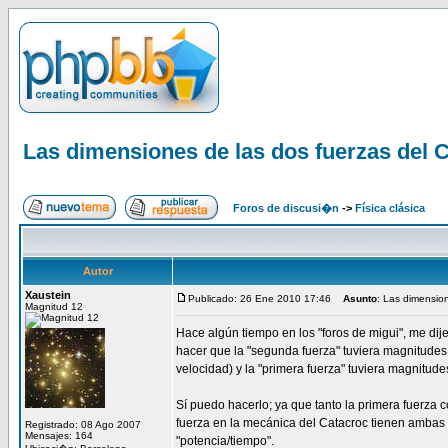
Las dimensiones de las dos fuerzas del 
Foros de discusi�n
->
Física clásica
Autor
Xaustein
Publicado: 26 Ene 2010 17:46
Asunto
: Las dimensio
Magnitud 12
Hace algún tiempo en los "foros de migui", me dij
hacer que la "segunda fuerza" tuviera magnitudes 
velocidad) y la "primera fuerza" tuviera magnitude
Sí puedo hacerlo; ya que tanto la primera fuerza
fuerza en la mecánica del Catacroc tienen ambas
Registrado: 08 Ago 2007
Mensajes: 164
"potencia/tiempo".