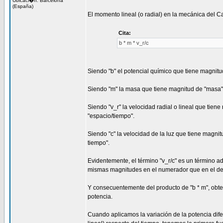
Ubicaci�n: Barcelona
(España)
El momento lineal (o radial) en la mecánica del C
Cita:
b * m * v_r/c
Siendo "b" el potencial químico que tiene magnitu
Siendo "m" la masa que tiene magnitud de "masa"
Siendo "v_r" la velocidad radial o lineal que tien
"espacio/tiempo".
Siendo "c" la velocidad de la luz que tiene magni
tiempo".
Evidentemente, el término "v_r/c" es un término a
mismas magnitudes en el numerador que en el d
Y consecuentemente del producto de "b * m", ob
potencia.
Cuando aplicamos la variación de la potencia dif