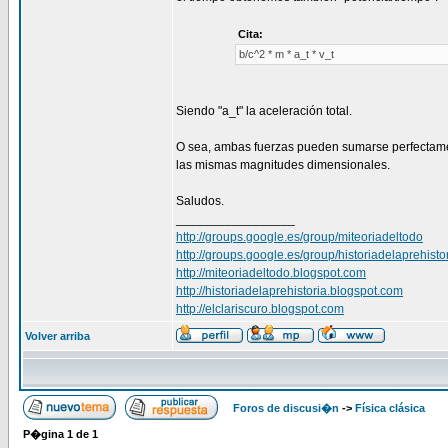
Cita:
b/c^2 * m * a_t * v_t
Siendo "a_t" la aceleración total.
O sea, ambas fuerzas pueden sumarse perfectam
las mismas magnitudes dimensionales.
Saludos.
_________________
http://groups.google.es/group/miteoriadeltodo
http://groups.google.es/group/historiadelaprehisto
http://miteoriadeltodo.blogspot.com
http://historiadelaprehistoria.blogspot.com
http://elclariscuro.blogspot.com
Volver arriba
Foros de discusi�n
->
Física clásica
P�gina
1
de
1