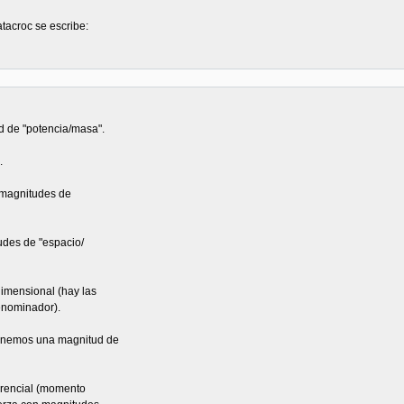
atacroc se escribe:
d de "potencia/masa".
.
e magnitudes de
tudes de "espacio/
dimensional (hay las
enominador).
tenemos una magnitud de
erencial (momento