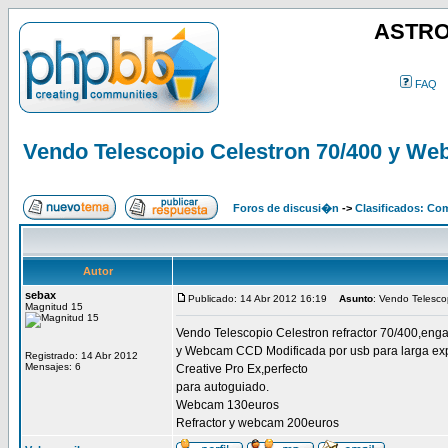
ASTRO
FAQ
Vendo Telescopio Celestron 70/400 y We
Foros de discusi�n
->
Clasificados: Co
Autor
sebax
Publicado: 14 Abr 2012 16:19
Asunto
: Vendo Telesco
Magnitud 15
Vendo Telescopio Celestron refractor 70/400,eng
y Webcam CCD Modificada por usb para larga exp
Registrado: 14 Abr 2012
Mensajes: 6
Creative Pro Ex,perfecto
para autoguiado.
Webcam 130euros
Refractor y webcam 200euros