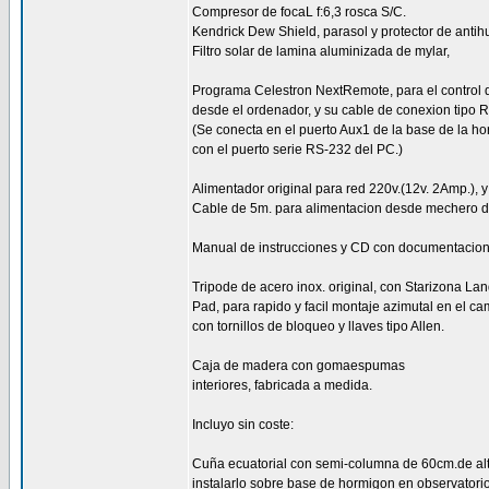
Compresor de focaL f:6,3 rosca S/C.
Kendrick Dew Shield, parasol y protector de anti
Filtro solar de lamina aluminizada de mylar,
Programa Celestron NextRemote, para el control d
desde el ordenador, y su cable de conexion tipo 
(Se conecta en el puerto Aux1 de la base de la hor
con el puerto serie RS-232 del PC.)
Alimentador original para red 220v.(12v. 2Amp.), y
Cable de 5m. para alimentacion desde mechero d
Manual de instrucciones y CD con documentacion
Tripode de acero inox. original, con Starizona La
Pad, para rapido y facil montaje azimutal en el c
con tornillos de bloqueo y llaves tipo Allen.
Caja de madera con gomaespumas
interiores, fabricada a medida.
Incluyo sin coste:
Cuña ecuatorial con semi-columna de 60cm.de alt
instalarlo sobre base de hormigon en observator