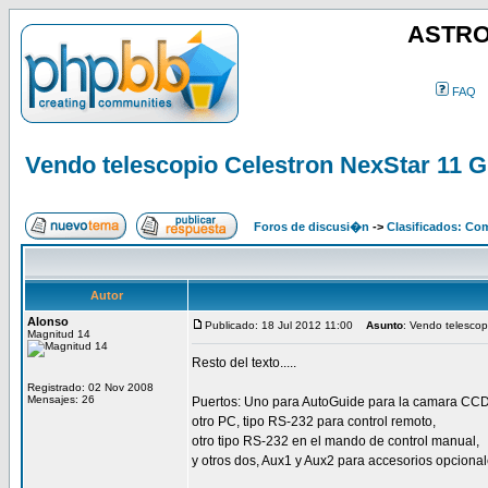
ASTRO
FAQ
Vendo telescopio Celestron NexStar 11 GP
Foros de discusi�n
->
Clasificados: Co
Autor
Alonso
Publicado: 18 Jul 2012 11:00
Asunto
: Vendo telescop
Magnitud 14
Resto del texto.....
Registrado: 02 Nov 2008
Mensajes: 26
Puertos: Uno para AutoGuide para la camara CCD
otro PC, tipo RS-232 para control remoto,
otro tipo RS-232 en el mando de control manual,
y otros dos, Aux1 y Aux2 para accesorios opcional