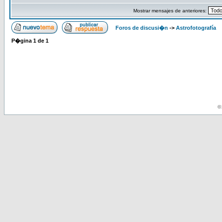
Mostrar mensajes de anteriores:
Foros de discusi�n
->
Astrofotografía
P�gina
1
de
1
© 