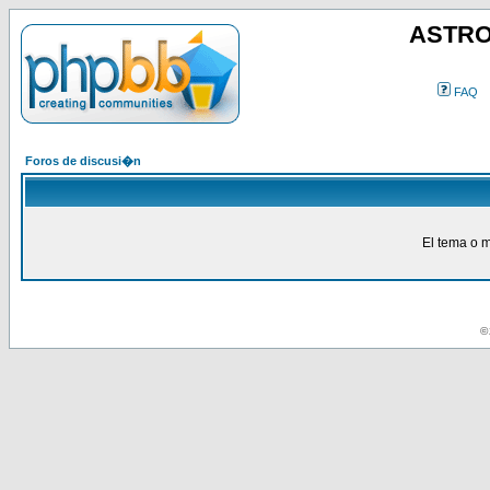
ASTRO
FAQ
Foros de discusi�n
El tema o m
© 