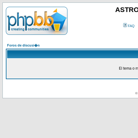
ASTRO
FAQ
Foros de discusi�n
El tema o m
© 