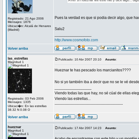
A ver si Hueznar lee este hilo y dice algo... digo
Pues la verdad es que si podia decir algo, que ha
Registrado: 21 Ago 2006
Mensajes: 1876
Ubicaci�n: Alcalá de Henares
Salu2
(Madrid)
_________________
http://www.cosmofoto.com
Volver arriba
las_estrellas
Publicado: 10 Abr 2007 20:10
Asunto
:
Magnitud 1
Hueznar te has pescado los marcianitos????
No si yo también iba a decir que no se le vé desde hac
_________________
Viendo todas las que hay, no sé cúal de ellas elegir
Viendo las estrellas...
Registrado: 03 Feb 2006
Mensajes: 1335
-------------------------------------------------------
Ubicaci�n: En las estrellas
38.32 N 0.08 O
Volver arriba
hueznar
Publicado: 17 Abr 2007 14:23
Asunto
:
Magnitud 1
Acabo de encontrarme con este hilo y un montón 