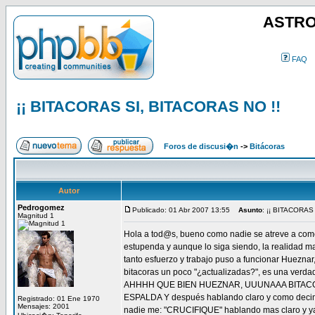
ASTRO
FAQ
¡¡ BITACORAS SI, BITACORAS NO !!
Foros de discusi�n
->
Bitácoras
Autor
Pedrogomez
Publicado: 01 Abr 2007 13:55
Asunto
: ¡¡ BITACORAS
Magnitud 1
Hola a tod@s, bueno como nadie se atreve a coment
estupenda y aunque lo siga siendo, la realidad ma
tanto esfuerzo y trabajo puso a funcionar Huezn
bitacoras un poco "¿actualizadas?", es una verdad
AHHHH QUE BIEN HUEZNAR, UUUNAAA BITACORA
ESPALDA Y después hablando claro y como decimos 
Registrado: 01 Ene 1970
Mensajes: 2001
nadie me: "CRUCIFIQUE" hablando mas claro y ya 