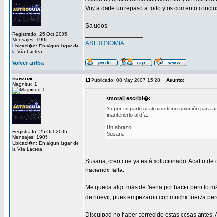
Voy a darle un repaso a todo y os comento conclu
Saludos.
_________________
Registrado: 25 Oct 2005
Mensajes: 1905
ASTRONOMIA
Ubicaci�n: En algun lugar de
la Vía Láctea
Volver arriba
hueznar
Publicado: 08 May 2007 15:28
Asunto
:
Magnitud 1
smoralj escribi�:
Yo por mi parte si alguien tiene solución para
mantenerlo al día.
Un abrazo.
Registrado: 25 Oct 2005
Susana
Mensajes: 1905
Ubicaci�n: En algun lugar de
la Vía Láctea
Susana, creo que ya está solucionado. Acabo de q
haciendo falta.
Me queda algo más de faena por hacer pero lo más
de nuevo, pues empezaron con mucha fuerza pero 
Disculpad no haber corregido estas cosas antes.