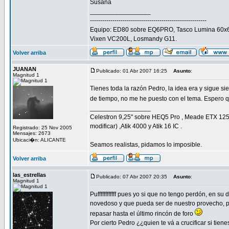
Susana
_________________
---------------------------------------------------------
Equipo: ED80 sobre EQ6PRO, Tasco Lumina 60x67
Vixen VC200L, Losmandy G11.
Volver arriba
JUANAN
Publicado: 01 Abr 2007 16:25
Asunto
:
Magnitud 1
Tienes toda la razón Pedro, la idea era y sigue si
de tiempo, no me he puesto con el tema. Espero
_________________
Celestron 9,25" sobre HEQ5 Pro , Meade ETX 125
modificar) ,Atik 4000 y Atik 16 IC .
Registrado: 25 Nov 2005
Mensajes: 2673
Ubicaci�n: ALICANTE
Seamos realistas, pidamos lo imposible.
Volver arriba
las_estrellas
Publicado: 07 Abr 2007 20:35
Asunto
:
Magnitud 1
Puffffffffffff pues yo si que no tengo perdón, en 
novedoso y que pueda ser de nuestro provecho, pe
repasar hasta el último rincón de foro
Por cierto Pedro ¿¿quien te vá a crucificar si tie