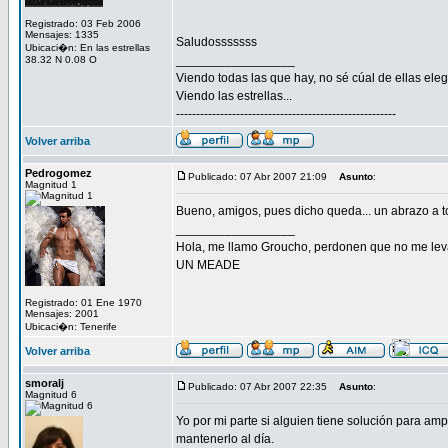
Registrado: 03 Feb 2006
Mensajes: 1335
Saludosssssss
Ubicaci�n: En las estrellas
_________________
38.32 N 0.08 O
Viendo todas las que hay, no sé cúal de ellas elegir
Viendo las estrellas...
-------------------------------------------------------
Volver arriba
Pedrogomez
Publicado: 07 Abr 2007 21:09
Asunto
:
Magnitud 1
Bueno, amigos, pues dicho queda... un abrazo a 
_________________
Hola, me llamo Groucho, perdonen que no me lev
UN MEADE
Registrado: 01 Ene 1970
Mensajes: 2001
Ubicaci�n: Tenerife
Volver arriba
smoralj
Publicado: 07 Abr 2007 22:35
Asunto
:
Magnitud 6
Yo por mi parte si alguien tiene solución para am
mantenerlo al día.