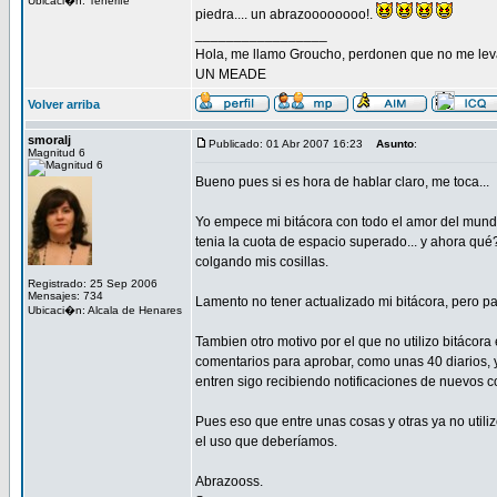
Ubicaci�n: Tenerife
piedra.... un abrazoooooooo!.
_________________
Hola, me llamo Groucho, perdonen que no me lev
UN MEADE
Volver arriba
smoralj
Publicado: 01 Abr 2007 16:23
Asunto
:
Magnitud 6
Bueno pues si es hora de hablar claro, me toca...
Yo empece mi bitácora con todo el amor del mundo,
tenia la cuota de espacio superado... y ahora qué
colgando mis cosillas.
Registrado: 25 Sep 2006
Mensajes: 734
Lamento no tener actualizado mi bitácora, pero 
Ubicaci�n: Alcala de Henares
Tambien otro motivo por el que no utilizo bitáco
comentarios para aprobar, como unas 40 diarios, 
entren sigo recibiendo notificaciones de nuevos c
Pues eso que entre unas cosas y otras ya no util
el uso que deberíamos.
Abrazooss.