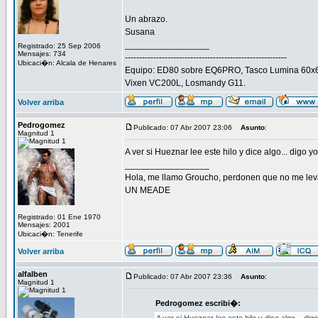
Un abrazo.
Susana
_________________
Registrado: 25 Sep 2006
Mensajes: 734
---------------------------------------------------------
Ubicaci�n: Alcala de Henares
Equipo: ED80 sobre EQ6PRO, Tasco Lumina 60x67
Vixen VC200L, Losmandy G11.
Volver arriba
Pedrogomez
Publicado: 07 Abr 2007 23:06
Asunto
:
Magnitud 1
A ver si Hueznar lee este hilo y dice algo... digo yo
_________________
Hola, me llamo Groucho, perdonen que no me lev
UN MEADE
Registrado: 01 Ene 1970
Mensajes: 2001
Ubicaci�n: Tenerife
Volver arriba
alfalben
Publicado: 07 Abr 2007 23:36
Asunto
:
Magnitud 1
Pedrogomez escribi�: