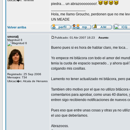
Ubicaci�n: Tenerife
piedra.... un abrazoooooooo!.
_________________
Hola, me llamo Groucho, perdonen que no me lev
UN MEADE
Volver arriba
smoralj
Publicado: 01 Abr 2007 16:23
Asunto
:
Magnitud 6
Bueno pues si es hora de hablar claro, me toca...
Yo empece mi bitácora con todo el amor del mundo,
tenia la cuota de espacio superado... y ahora qué
colgando mis cosillas.
Registrado: 25 Sep 2006
Mensajes: 734
Lamento no tener actualizado mi bitácora, pero 
Ubicaci�n: Alcala de Henares
Tambien otro motivo por el que no utilizo bitáco
comentarios para aprobar, como unas 40 diarios, 
entren sigo recibiendo notificaciones de nuevos c
Pues eso que entre unas cosas y otras ya no util
el uso que deberíamos.
Abrazooss.