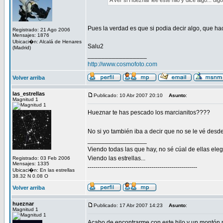
A ver si Hueznar lee este hilo y dice algo... digo
Pues la verdad es que si podia decir algo, que ha
Registrado: 21 Ago 2006
Mensajes: 1876
Ubicaci�n: Alcalá de Henares
Salu2
(Madrid)
_________________
http://www.cosmofoto.com
Volver arriba
las_estrellas
Publicado: 10 Abr 2007 20:10
Asunto
:
Magnitud 1
Hueznar te has pescado los marcianitos????
No si yo también iba a decir que no se le vé desde hac
_________________
Viendo todas las que hay, no sé cúal de ellas elegir
Viendo las estrellas...
Registrado: 03 Feb 2006
Mensajes: 1335
-------------------------------------------------------
Ubicaci�n: En las estrellas
38.32 N 0.08 O
Volver arriba
hueznar
Publicado: 17 Abr 2007 14:23
Asunto
:
Magnitud 1
Acabo de encontrarme con este hilo y un montón 