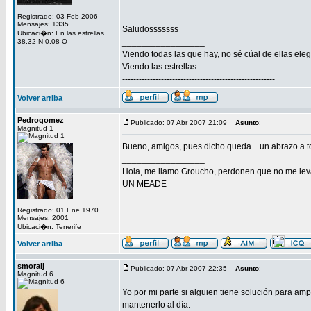
Registrado: 03 Feb 2006
Mensajes: 1335
Saludosssssss
Ubicaci�n: En las estrellas
_________________
38.32 N 0.08 O
Viendo todas las que hay, no sé cúal de ellas elegir
Viendo las estrellas...
-------------------------------------------------------
Volver arriba
Pedrogomez
Publicado: 07 Abr 2007 21:09
Asunto
:
Magnitud 1
Bueno, amigos, pues dicho queda... un abrazo a 
_________________
Hola, me llamo Groucho, perdonen que no me lev
UN MEADE
Registrado: 01 Ene 1970
Mensajes: 2001
Ubicaci�n: Tenerife
Volver arriba
smoralj
Publicado: 07 Abr 2007 22:35
Asunto
:
Magnitud 6
Yo por mi parte si alguien tiene solución para am
mantenerlo al día.