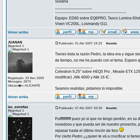
Susana
_________________
---------------------------------------------------------
Equipo: ED80 sobre EQ6PRO, Tasco Lumina 60x67
Vixen VC200L, Losmandy G11.
Volver arriba
JUANAN
Publicado: 01 Abr 2007 16:25
Asunto
:
Magnitud 1
Tienes toda la razón Pedro, la idea era y sigue si
de tiempo, no me he puesto con el tema. Espero
_________________
Celestron 9,25" sobre HEQ5 Pro , Meade ETX 125
modificar) ,Atik 4000 y Atik 16 IC .
Registrado: 25 Nov 2005
Mensajes: 2673
Ubicaci�n: ALICANTE
Seamos realistas, pidamos lo imposible.
Volver arriba
las_estrellas
Publicado: 07 Abr 2007 20:35
Asunto
:
Magnitud 1
Puffffffffffff pues yo si que no tengo perdón, en 
novedoso y que pueda ser de nuestro provecho, pe
repasar hasta el último rincón de foro
Por cierto Pedro ¿¿quien te vá a crucificar si tie