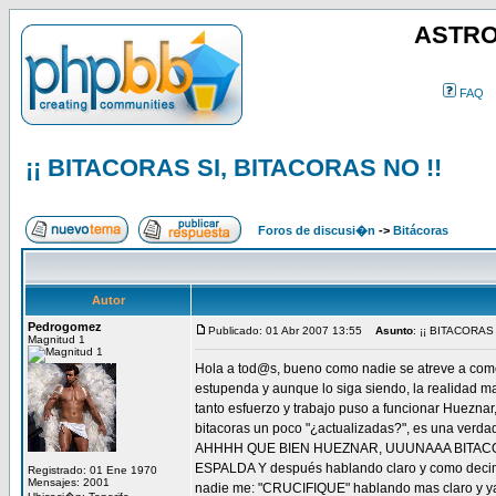
ASTRO
FAQ
¡¡ BITACORAS SI, BITACORAS NO !!
Foros de discusi�n
->
Bitácoras
Autor
Pedrogomez
Publicado: 01 Abr 2007 13:55
Asunto
: ¡¡ BITACORAS
Magnitud 1
Hola a tod@s, bueno como nadie se atreve a coment
estupenda y aunque lo siga siendo, la realidad ma
tanto esfuerzo y trabajo puso a funcionar Huezn
bitacoras un poco "¿actualizadas?", es una verdad
AHHHH QUE BIEN HUEZNAR, UUUNAAA BITACORA
ESPALDA Y después hablando claro y como decimos 
Registrado: 01 Ene 1970
Mensajes: 2001
nadie me: "CRUCIFIQUE" hablando mas claro y ya 