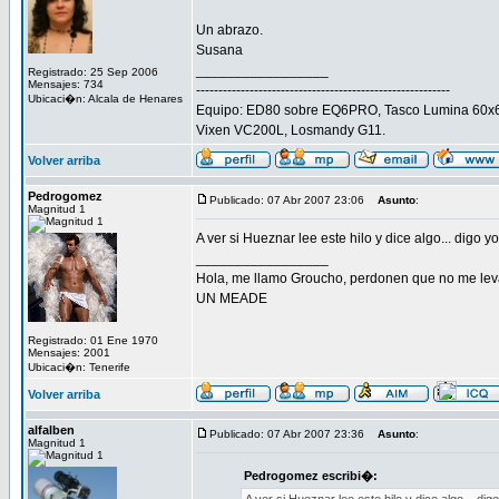
Un abrazo.
Susana
_________________
Registrado: 25 Sep 2006
Mensajes: 734
---------------------------------------------------------
Ubicaci�n: Alcala de Henares
Equipo: ED80 sobre EQ6PRO, Tasco Lumina 60x67
Vixen VC200L, Losmandy G11.
Volver arriba
Pedrogomez
Publicado: 07 Abr 2007 23:06
Asunto
:
Magnitud 1
A ver si Hueznar lee este hilo y dice algo... digo yo
_________________
Hola, me llamo Groucho, perdonen que no me lev
UN MEADE
Registrado: 01 Ene 1970
Mensajes: 2001
Ubicaci�n: Tenerife
Volver arriba
alfalben
Publicado: 07 Abr 2007 23:36
Asunto
:
Magnitud 1
Pedrogomez escribi�: