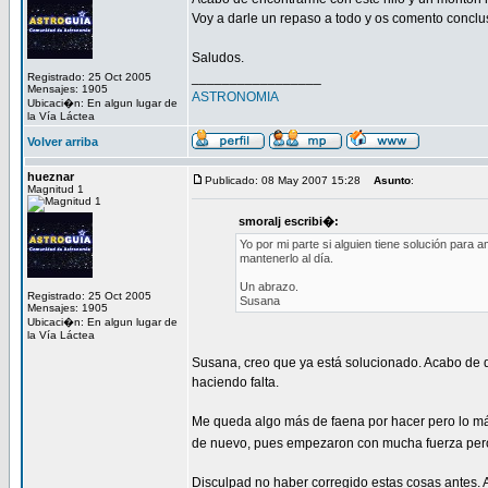
Voy a darle un repaso a todo y os comento conclu
Saludos.
_________________
Registrado: 25 Oct 2005
Mensajes: 1905
ASTRONOMIA
Ubicaci�n: En algun lugar de
la Vía Láctea
Volver arriba
hueznar
Publicado: 08 May 2007 15:28
Asunto
:
Magnitud 1
smoralj escribi�:
Yo por mi parte si alguien tiene solución para
mantenerlo al día.
Un abrazo.
Registrado: 25 Oct 2005
Susana
Mensajes: 1905
Ubicaci�n: En algun lugar de
la Vía Láctea
Susana, creo que ya está solucionado. Acabo de q
haciendo falta.
Me queda algo más de faena por hacer pero lo más
de nuevo, pues empezaron con mucha fuerza pero 
Disculpad no haber corregido estas cosas antes.