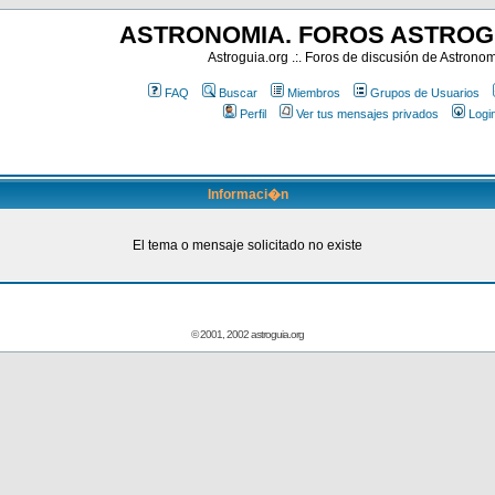
ASTRONOMIA. FOROS ASTROG
Astroguia.org .:. Foros de discusión de Astrono
FAQ
Buscar
Miembros
Grupos de Usuarios
Perfil
Ver tus mensajes privados
Logi
Informaci�n
El tema o mensaje solicitado no existe
© 2001, 2002 astroguia.org