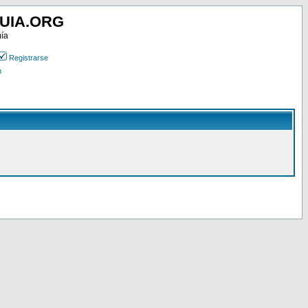
UIA.ORG
mía
Registrarse
n