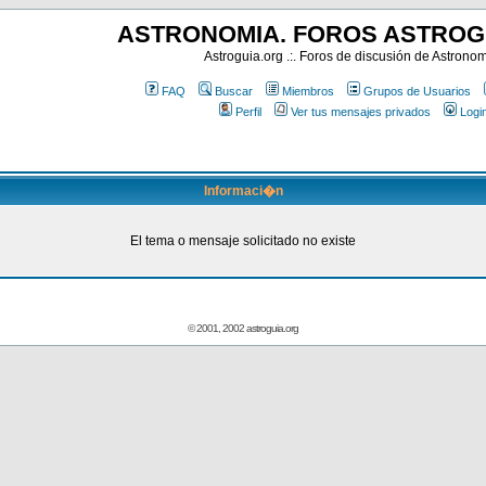
ASTRONOMIA. FOROS ASTROG
Astroguia.org .:. Foros de discusión de Astrono
FAQ
Buscar
Miembros
Grupos de Usuarios
Perfil
Ver tus mensajes privados
Logi
Informaci�n
El tema o mensaje solicitado no existe
© 2001, 2002 astroguia.org