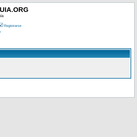
UIA.ORG
mía
Registrarse
n