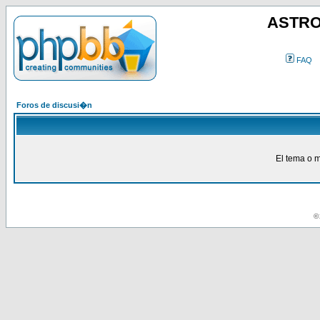
ASTRO
FAQ
Foros de discusi�n
El tema o m
© 