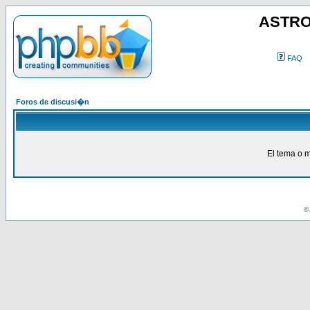
ASTRO
FAQ
Foros de discusi�n
El tema o m
© 