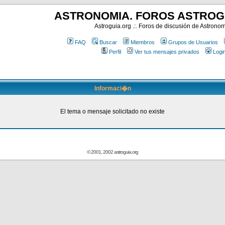
ASTRONOMIA. FOROS ASTROG
Astroguia.org .:. Foros de discusión de Astrono
FAQ
Buscar
Miembros
Grupos de Usuarios
Perfil
Ver tus mensajes privados
Logi
Informaci�n
El tema o mensaje solicitado no existe
© 2001, 2002 astroguia.org