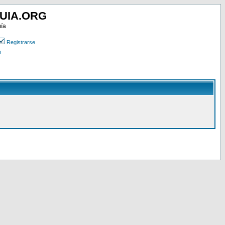
UIA.ORG
mía
Registrarse
n