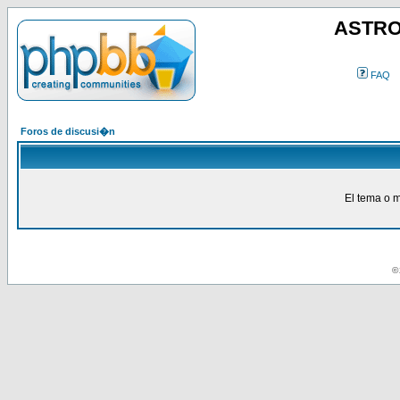
ASTRO
FAQ
Foros de discusi�n
El tema o m
© 