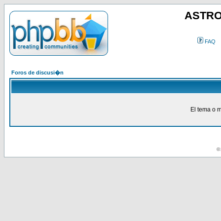
ASTRO
FAQ
Foros de discusi�n
El tema o m
© 