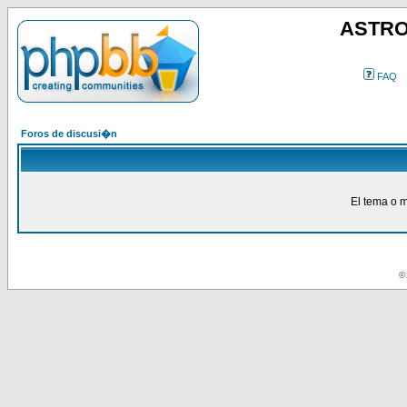
ASTRO
FAQ
Foros de discusi�n
El tema o m
© 