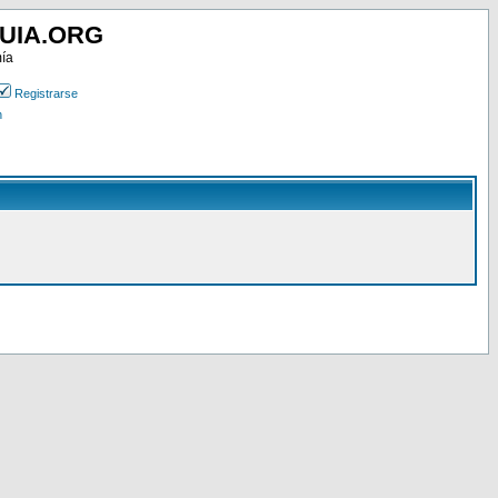
UIA.ORG
mía
Registrarse
n