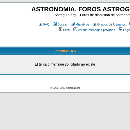
ASTRONOMIA. FOROS ASTROG
Astroguia.org .:. Foros de discusión de Astrono
FAQ
Buscar
Miembros
Grupos de Usuarios
Perfil
Ver tus mensajes privados
Logi
Informaci�n
El tema o mensaje solicitado no existe
© 2001, 2002 astroguia.org