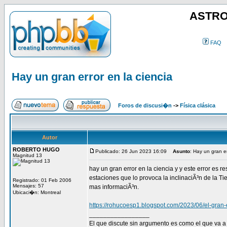
ASTRO
FAQ
Hay un gran error en la ciencia
Foros de discusi�n
->
Física clásica
Autor
ROBERTO HUGO
Publicado: 26 Jun 2023 16:09
Asunto
: Hay un gran er
Magnitud 13
hay un gran error en la ciencia y y este error es 
estaciones que lo provoca la inclinaciÃ³n de la Tie
Registrado: 01 Feb 2006
Mensajes: 57
mas informaciÃ³n.
Ubicaci�n: Montreal
https://rohucoesp1.blogspot.com/2023/06/el-gran-e
_________________
El que discute sin argumento es como el que va a