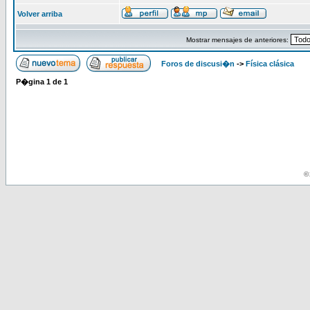
Volver arriba
Mostrar mensajes de anteriores:
Foros de discusi�n
->
Física clásica
P�gina
1
de
1
© 