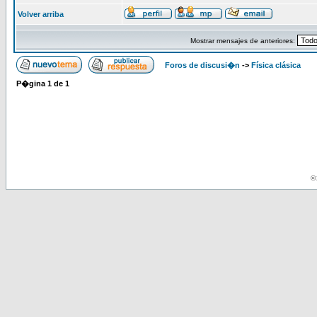
Volver arriba
Mostrar mensajes de anteriores:
Foros de discusi�n
->
Física clásica
P�gina
1
de
1
© 