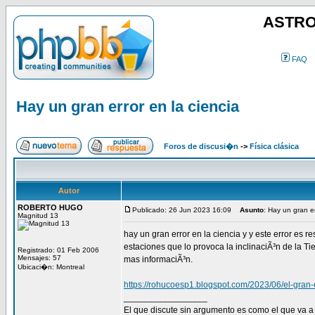
ASTRO
FAQ
Hay un gran error en la ciencia
Foros de discusi�n
->
Física clásica
Autor
ROBERTO HUGO
Publicado: 26 Jun 2023 16:09
Asunto
: Hay un gran er
Magnitud 13
hay un gran error en la ciencia y y este error es 
estaciones que lo provoca la inclinaciÃ³n de la Tie
Registrado: 01 Feb 2006
Mensajes: 57
mas informaciÃ³n.
Ubicaci�n: Montreal
https://rohucoesp1.blogspot.com/2023/06/el-gran-e
_________________
El que discute sin argumento es como el que va a