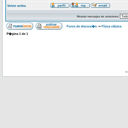
Volver arriba
Mostrar mensajes de anteriores:
Foros de discusi�n
->
Física clásica
P�gina
1
de
1
© 