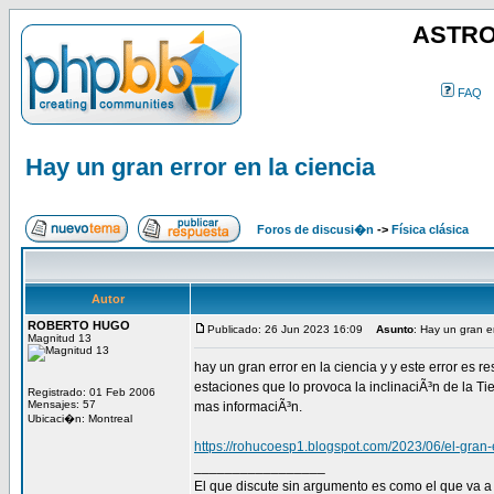
ASTRO
FAQ
Hay un gran error en la ciencia
Foros de discusi�n
->
Física clásica
Autor
ROBERTO HUGO
Publicado: 26 Jun 2023 16:09
Asunto
: Hay un gran er
Magnitud 13
hay un gran error en la ciencia y y este error es 
estaciones que lo provoca la inclinaciÃ³n de la Tie
Registrado: 01 Feb 2006
Mensajes: 57
mas informaciÃ³n.
Ubicaci�n: Montreal
https://rohucoesp1.blogspot.com/2023/06/el-gran-e
_________________
El que discute sin argumento es como el que va a