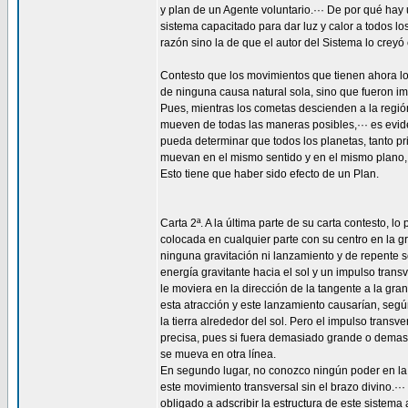
y plan de un Agente voluntario.··· De por qué hay
sistema capacitado para dar luz y calor a todos 
razón sino la de que el autor del Sistema lo creyó 
Contesto que los movimientos que tienen ahora lo
de ninguna causa natural sola, sino que fueron im
Pues, mientras los cometas descienden a la regió
mueven de todas las maneras posibles,··· es evid
pueda determinar que todos los planetas, tanto p
muevan en el mismo sentido y en el mismo plano,
Esto tiene que haber sido efecto de un Plan.
Carta 2ª. A la última parte de su carta contesto, lo p
colocada en cualquier parte con su centro en la gra
ninguna gravitación ni lanzamiento y de repente 
energía gravitante hacia el sol y un impulso tran
le moviera en la dirección de la tangente a la gra
esta atracción y este lanzamiento causarían, segú
la tierra alrededor del sol. Pero el impulso trans
precisa, pues si fuera demasiado grande o demas
se mueva en otra línea.
En segundo lugar, no conozco ningún poder en la
este movimiento transversal sin el brazo divino.··
obligado a adscribir la estructura de este sistema 