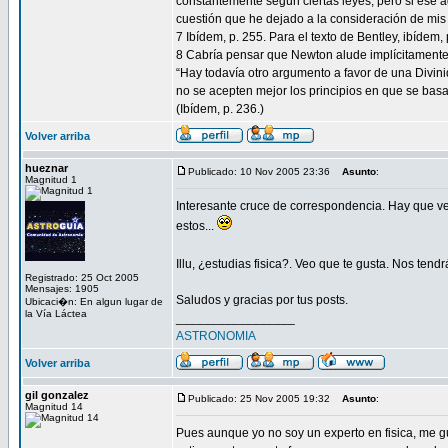
constantemente según ciertas leyes, pero si ese a
cuestión que he dejado a la consideración de mis 
7 Ibídem, p. 255. Para el texto de Bentley, ibídem, 
8 Cabría pensar que Newton alude implícitamente a 
“Hay todavía otro argumento a favor de una Divini
no se acepten mejor los principios en que se basa
(Ibídem, p. 236.)
Volver arriba
hueznar
Publicado: 10 Nov 2005 23:36
Asunto
:
Magnitud 1
Interesante cruce de correspondencia. Hay que v
estos...
Illu, ¿estudias fisica?. Veo que te gusta. Nos tendr
Registrado: 25 Oct 2005
Mensajes: 1905
Saludos y gracias por tus posts.
Ubicaci�n: En algun lugar de
la Vía Láctea
_________________
ASTRONOMIA
Volver arriba
gil gonzalez
Publicado: 25 Nov 2005 19:32
Asunto
:
Magnitud 14
Pues aunque yo no soy un experto en fisica, me g