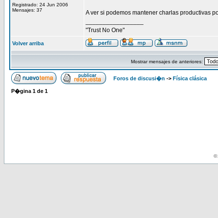
Registrado: 24 Jun 2006
Mensajes: 37
A ver si podemos mantener charlas productivas p
_________________
"Trust No One"
Volver arriba
Mostrar mensajes de anteriores:
Foros de discusi�n
->
Física clásica
P�gina
1
de
1
© 