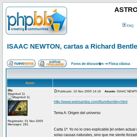
ASTRO
FAQ
ISAAC NEWTON, cartas a Richard Bentl
Foros de discusi�n
->
Física clásica
Autor
illu
Publicado: 10 Nov 2005 14:18
Asunto
: ISAAC NEWTON
Magnitud 11
http://www.websamba.com/illum/bentley.html
Tema A: Origen del universo
Registrado: 01 Nov 2005
Mensajes: 281
Carta 1ª. Yo no lo creo explicable [el orden actual
solas causas naturales, sino que me siento forzado