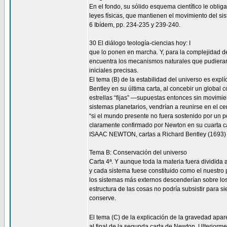
En el fondo, su sólido esquema científico le oblig
leyes físicas, que mantienen el movimiento del sis
6 Ibídem, pp. 234-235 y 239-240.
30 El diálogo teología-ciencias hoy: I
que lo ponen en marcha. Y, para la complejidad de
encuentra los mecanismos naturales que pudieran
iniciales precisas.
El tema (B) de la estabilidad del universo es expl
Bentley en su última carta, al concebir un global c
estrellas “fijas” —supuestas entonces sin movimi
sistemas planetarios, vendrían a reunirse en el c
“si el mundo presente no fuera sostenido por un po
claramente confirmado por Newton en su cuarta c
ISAAC NEWTON, cartas a Richard Bentley (1693)
Tema B: Conservación del universo
Carta 4ª. Y aunque toda la materia fuera dividida 
y cada sistema fuese constituido como el nuestro 
los sistemas más externos descenderían sobre los
estructura de las cosas no podría subsistir para s
conserve.
El tema (C) de la explicación de la gravedad apar
al final de la segunda carta de Newton. Ulteriorm