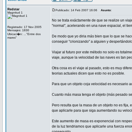
Redstar
Publicado: 14 Feb 2007 16:06
Asunto
:
Magnitud 1
No se trata exáctamente de que se realize un viaj
"normal", acelerando en una nave espacial, el tie
Registrado: 17 Nov 2005
Mensajes: 1830
Ubicaci�n: ..."Entre dos
De modo que yo diria más bien que lo que se hace 
mares"
conseguir "crionizando" a alguien y despertándo
Viajar al futuro por este método no solo es totalm
viaje, aunque la velocidad de las naves es tan pe
Otra cosa es el viaje al pasado, esto es muy difer
teorias actuales dicen que esto no es posible.
Para que un objeto coja velocidad es necesario ac
Cuanto más masa tenga el objeto (más pesado se
Pero resulta que la masa de un objeto no es fija,
que aplicarle para que siga aumentando su veloc
Este aumento de masa es exponencial con respecto
de la luz tendriamos que aplicarle una fuerza enor
conseguirlo.