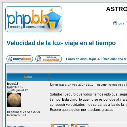
ASTRO
FAQ
Velocidad de la luz- viaje en el tiempo
Foros de discusi�n
->
Física cuántica &
Autor
jesus18
Publicado: 14 Feb 2007 15:12
Asunto
: Velocidad de l
Magnitud 12
Saludos! Seguro que todos hemos oido que, segun la 
tiempo. Está claro, lo que no se es por qué al ir a
conseguir velocidades muy cercanas a las de la luz
Espero que alguien me lo aclare. gracias
Registrado: 26 Ago 2006
Mensajes: 131
Volver arriba