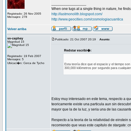
_________________
When one tugs at a single thing in nature, he finds 
Registrado: 26 Nov 2005
http://lastmonolith.blogspot.com/
Mensajes: 278
http://www.geocities.com/cosmologiacuantica
Volver arriba
vv-cephey
Publicado: 21 Oct 2007 20:19
Asunto
:
Magnitud 15
Redstar escribi�:
Registrado: 19 Feb 2007
Mensajes: 5
Ubicaci�n: Cerca de Tycho
Esta teoría dice que el espacio y el tiempo so
300,000 kilómetros por segundo para cualquier c
Estoy muy interesado en este tema, respecto a qu
teoricamente existe una particula aun sin descubr
mayor que la de la luz, y seria una de las causan
Respecto a la teoria de la relatividad de einstein
recomiendo que veas este capitulo de stargate: cr