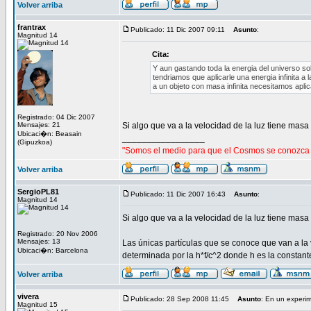
Volver arriba
frantrax
Publicado: 11 Dic 2007 09:11
Asunto
:
Magnitud 14
Cita:
Y aun gastando toda la energia del universo so
tendriamos que aplicarle una energia infinita a l
a un objeto con masa infinita necesitamos aplica
Registrado: 04 Dic 2007
Mensajes: 21
Si algo que va a la velocidad de la luz tiene masa i
Ubicaci�n: Beasain
_________________
(Gipuzkoa)
"Somos el medio para que el Cosmos se conozca 
Volver arriba
SergioPL81
Publicado: 11 Dic 2007 16:43
Asunto
:
Magnitud 14
Si algo que va a la velocidad de la luz tiene masa i
Registrado: 20 Nov 2006
Mensajes: 13
Las únicas partículas que se conoce que van a la v
Ubicaci�n: Barcelona
determinada por la h*f/c^2 donde h es la constante 
Volver arriba
vivera
Publicado: 28 Sep 2008 11:45
Asunto
: En un experim
Magnitud 15