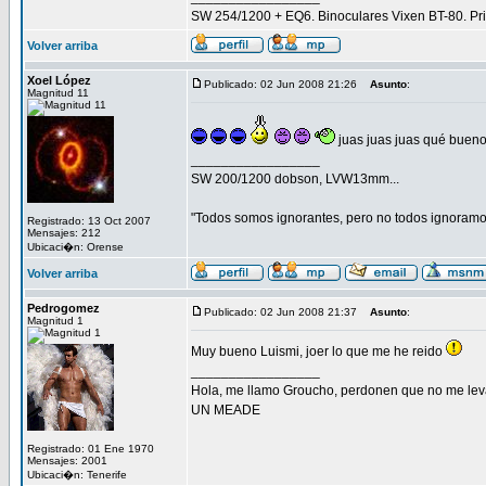
SW 254/1200 + EQ6. Binoculares Vixen BT-80. 
Volver arriba
Xoel López
Publicado: 02 Jun 2008 21:26
Asunto
:
Magnitud 11
juas juas juas qué buen
_________________
SW 200/1200 dobson, LVW13mm...
"Todos somos ignorantes, pero no todos ignoramos
Registrado: 13 Oct 2007
Mensajes: 212
Ubicaci�n: Orense
Volver arriba
Pedrogomez
Publicado: 02 Jun 2008 21:37
Asunto
:
Magnitud 1
Muy bueno Luismi, joer lo que me he reido
_________________
Hola, me llamo Groucho, perdonen que no me lev
UN MEADE
Registrado: 01 Ene 1970
Mensajes: 2001
Ubicaci�n: Tenerife