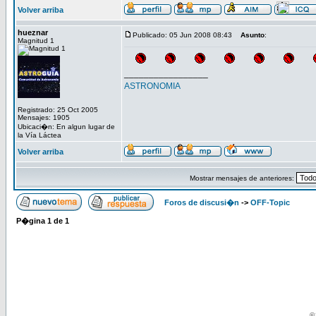
Volver arriba
hueznar
Publicado: 05 Jun 2008 08:43
Asunto
:
Magnitud 1
_________________
ASTRONOMIA
Registrado: 25 Oct 2005
Mensajes: 1905
Ubicaci�n: En algun lugar de
la Vía Láctea
Volver arriba
Mostrar mensajes de anteriores:
Foros de discusi�n
->
OFF-Topic
P�gina
1
de
1
© 