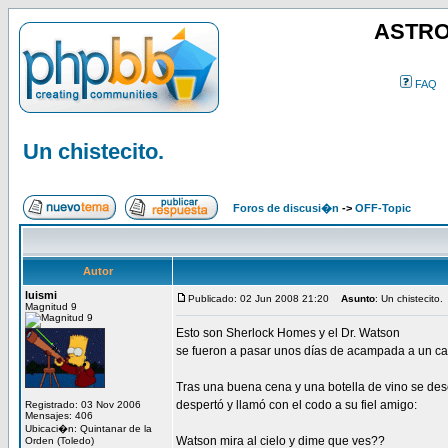
ASTRO
FAQ
Un chistecito.
Foros de discusi�n
->
OFF-Topic
Autor
luismi
Publicado: 02 Jun 2008 21:20
Asunto
: Un chistecito.
Magnitud 9
Esto son Sherlock Homes y el Dr. Watson
se fueron a pasar unos días de acampada a un c
Tras una buena cena y una botella de vino se de
despertó y llamó con el codo a su fiel amigo:
Registrado: 03 Nov 2006
Mensajes: 406
Ubicaci�n: Quintanar de la
Watson mira al cielo y dime que ves??
Orden (Toledo)