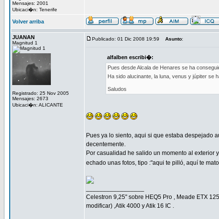
Mensajes: 2001
Ubicaci�n: Tenerife
Volver arriba
JUANAN
Publicado: 01 Dic 2008 19:59
Asunto
:
Magnitud 1
alfalben escribi�:
Pues desde Alcala de Henares se ha conseguido
Ha sido alucinante, la luna, venus y júpi
Saludos
Registrado: 25 Nov 2005
Mensajes: 2673
Ubicaci�n: ALICANTE
Pues ya lo siento, aqui si que estaba despejado a
decentemente.
Por casualidad he salido un momento al exterior 
echado unas fotos, tipo :"aqui te pilló, aquí te ma
_________________
Celestron 9,25" sobre HEQ5 Pro , Meade ETX 125
modificar) ,Atik 4000 y Atik 16 IC .