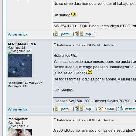
No se si me dará tiempo a verlo por el trabajo, pe
Un saludo
.
_________________
SW 254/1200 + EQ6. Binoculares Vixen BT-80. 
Volver arriba
ALNILAMKEFREN
Publicado: 25 Nov 2008 22:14
Asunto
:
Magnitud 12
Hola a tod@s.
Ya lo sabía desde hace meses, pues me gusta tra
Desde luego que tengo pensado "inmortalizar" el
(si no se equivocan)
De todas formas, gracias por el aporte, y en mi c
Registrado: 11 Mar 2007
Mensajes: 146
-Un Saludo-
_________________
-Dobson Sw 150/1200,- Bresser Skylux 70/700, -
Volver arriba
Pedrogomez
Publicado: 26 Nov 2008 00:04
Asunto
:
Magnitud 1
A 800 ISO como mínimo, y tomas de 3 segundos? pu