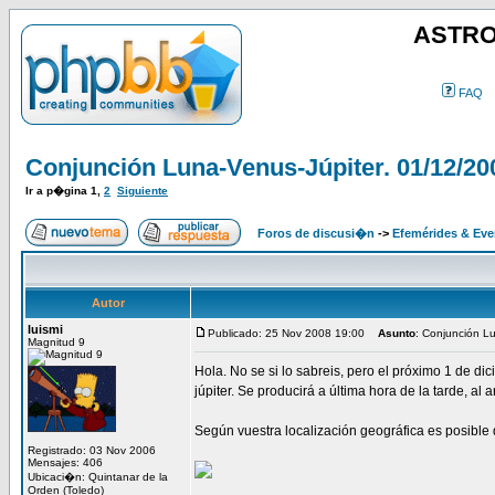
ASTRO
FAQ
Conjunción Luna-Venus-Júpiter. 01/12/20
Ir a p�gina
1
,
2
Siguiente
Foros de discusi�n
->
Efemérides & Eve
Autor
luismi
Publicado: 25 Nov 2008 19:00
Asunto
: Conjunción L
Magnitud 9
Hola. No se si lo sabreis, pero el próximo 1 de di
júpiter. Se producirá a última hora de la tarde, al 
Según vuestra localización geográfica es posible 
Registrado: 03 Nov 2006
Mensajes: 406
Ubicaci�n: Quintanar de la
Orden (Toledo)