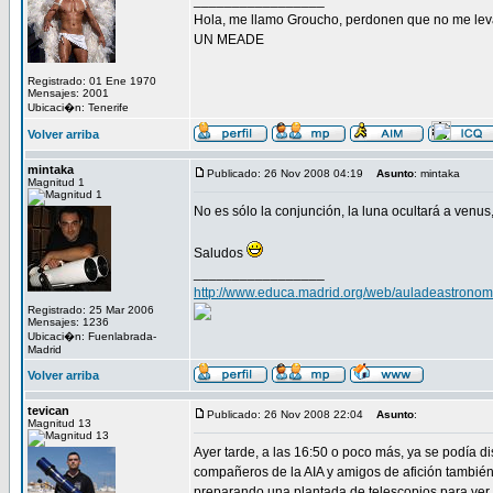
_________________
Hola, me llamo Groucho, perdonen que no me lev
UN MEADE
Registrado: 01 Ene 1970
Mensajes: 2001
Ubicaci�n: Tenerife
Volver arriba
mintaka
Publicado: 26 Nov 2008 04:19
Asunto
: mintaka
Magnitud 1
No es sólo la conjunción, la luna ocultará a venus
Saludos
_________________
http://www.educa.madrid.org/web/auladeastronom
Registrado: 25 Mar 2006
Mensajes: 1236
Ubicaci�n: Fuenlabrada-
Madrid
Volver arriba
tevican
Publicado: 26 Nov 2008 22:04
Asunto
:
Magnitud 13
Ayer tarde, a las 16:50 o poco más, ya se podía d
compañeros de la AIA y amigos de afición también l
preparando una plantada de telescopios para ver y