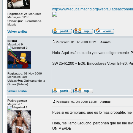
_________________
http://www.educa.madrid.org/web/auladeastronom
Registrado: 25 Mar 2006
Mensajes: 1236
Ubicaci�n: Fuenlabrada-
Madrid
Volver arriba
luismi
Publicado: 01 Dic 2008 10:21
Asunto
:
Magnitud 9
Hola. Aquí está nublado y nevando ligeramente. P
_________________
SW 254/1200 + EQ6. Binoculares Vixen BT-80. 
Registrado: 03 Nov 2006
Mensajes: 406
Ubicaci�n: Quintanar de la
Orden (Toledo)
Volver arriba
Pedrogomez
Publicado: 01 Dic 2008 12:36
Asunto
:
Magnitud 1
Pues si es temprano, que es lo mas probable, me l
_________________
Hola, me llamo Groucho, perdonen que no me lev
UN MEADE