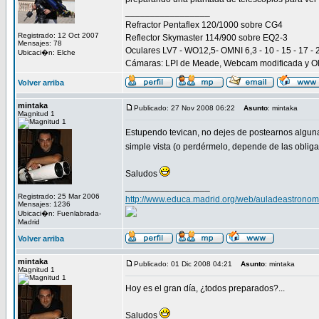
_________________
Refractor Pentaflex 120/1000 sobre CG4
Registrado: 12 Oct 2007
Reflector Skymaster 114/900 sobre EQ2-3
Mensajes: 78
Oculares LV7 - WO12,5- OMNI 6,3 - 10 - 15 - 17 - 
Ubicaci�n: Elche
Cámaras: LPI de Meade, Webcam modificada y 
Volver arriba
mintaka
Publicado: 27 Nov 2008 06:22
Asunto
: mintaka
Magnitud 1
Estupendo tevican, no dejes de postearnos alguna
simple vista (o perdérmelo, depende de las obliga
Saludos
_________________
Registrado: 25 Mar 2006
http://www.educa.madrid.org/web/auladeastronom
Mensajes: 1236
Ubicaci�n: Fuenlabrada-
Madrid
Volver arriba
mintaka
Publicado: 01 Dic 2008 04:21
Asunto
: mintaka
Magnitud 1
Hoy es el gran día, ¿todos preparados?...
Saludos