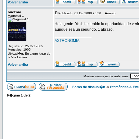
Volver arriba
hueznar
Publicado: 01 Dic 2008 23:30
Asunto
:
Magnitud 1
Hola gente. Yo tb he tenido la oportunidad de verlo
aunque sea un segundo. 1 abrazo.
_________________
ASTRONOMIA
Registrado: 25 Oct 2005
Mensajes: 1905
Ubicaci�n: En algun lugar de
la Vía Láctea
Volver arriba
Mostrar mensajes de anteriores:
Foros de discusi�n
->
Efemérides & Eve
P�gina
1
de
2
© 