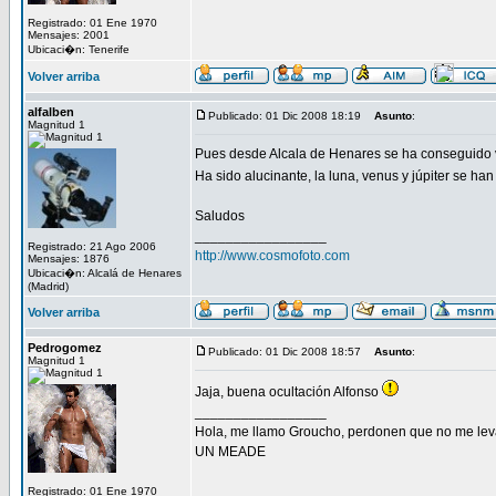
Registrado: 01 Ene 1970
Mensajes: 2001
Ubicaci�n: Tenerife
Volver arriba
alfalben
Publicado: 01 Dic 2008 18:19
Asunto
:
Magnitud 1
Pues desde Alcala de Henares se ha conseguido v
Ha sido alucinante, la luna, venus y júpiter
Saludos
_________________
Registrado: 21 Ago 2006
http://www.cosmofoto.com
Mensajes: 1876
Ubicaci�n: Alcalá de Henares
(Madrid)
Volver arriba
Pedrogomez
Publicado: 01 Dic 2008 18:57
Asunto
:
Magnitud 1
Jaja, buena ocultación Alfonso
_________________
Hola, me llamo Groucho, perdonen que no me lev
UN MEADE
Registrado: 01 Ene 1970