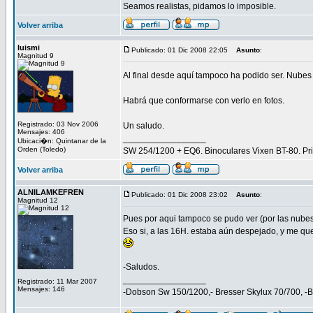
Seamos realistas, pidamos lo imposible.
Volver arriba
luismi
Publicado: 01 Dic 2008 22:05
Asunto
:
Magnitud 9
Al final desde aquí tampoco ha podido ser. Nube
Habrá que conformarse con verlo en fotos.
Registrado: 03 Nov 2006
Un saludo.
Mensajes: 406
_________________
Ubicaci�n: Quintanar de la
Orden (Toledo)
SW 254/1200 + EQ6. Binoculares Vixen BT-80. 
Volver arriba
ALNILAMKEFREN
Publicado: 01 Dic 2008 23:02
Asunto
:
Magnitud 12
Pues por aqui tampoco se pudo ver (por las nubes
Eso si, a las 16H. estaba aún despejado, y me que
-Saludos.
_________________
Registrado: 11 Mar 2007
Mensajes: 146
-Dobson Sw 150/1200,- Bresser Skylux 70/700, -