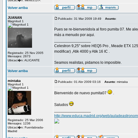
Ubicaci�n: México,D.F.
Volver arriba
JUANAN
Publicado: 31 Mar 2009 19:49
Asunto
:
Magnitud 1
Pues se re-bienvenido/a al foro pumita 07. Me ale
más a menudo por aqui.
_________________
Celestron 9,25" sobre HEQ5 Pro , Meade ETX 125
modificar) ,Atik 4000 y Atik 16 IC .
Registrado: 25 Nov 2005
Mensajes: 2673
Ubicaci�n: ALICANTE
Seamos realistas, pidamos lo imposible.
Volver arriba
mintaka
Publicado: 01 Abr 2009 03:16
Asunto
: mintaka
Magnitud 1
Bienvenido de nuevo pumita07
.
Saludos
_________________
http://www.educa.madrid.org/web/auladeastronom
Registrado: 25 Mar 2006
Mensajes: 1236
Ubicaci�n: Fuenlabrada-
Madrid