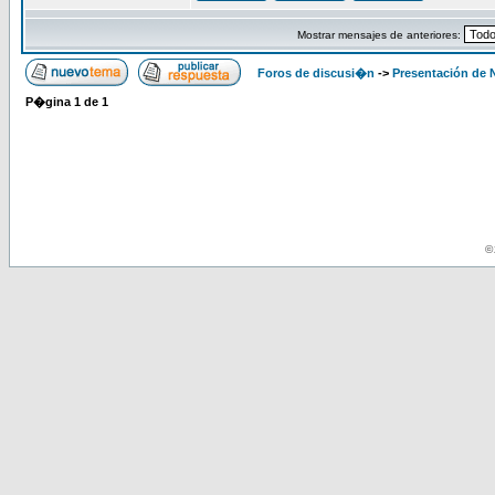
Mostrar mensajes de anteriores:
Foros de discusi�n
->
Presentación de
P�gina
1
de
1
© 