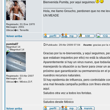
Bienvenida Pumita, por aqui seguimos
_________________
Hola, me llamo Groucho, perdonen que no me lev
UN MEADE
Registrado: 01 Ene 1970
Mensajes: 2001
Ubicaci�n: Tenerife
Volver arriba
pumita07
Publicado: 29 Abr 2009 07:04
Asunto
: gracias por la
Magnitud 14
Gracias por la re-bienvenida, y aquí seguimos, p
que estaban inquietos por ello) no está la situac
Aparentemente si hay un virus nuevo, que todavía 
manejando la situación a su favor para crear un a
próximo que garantizarán su permanencia en el p
nuestros recursos naturales.
Registrado: 03 Abr 2007
Mensajes: 43
Sí hay epidemia de influenza, pero controlable c
Ubicaci�n: México,D.F.
una mal llevada campaña política con fines electo
aquí.
Saludos otra vez a todos los foristas.
_________________
Saludos desde México
Volver arriba