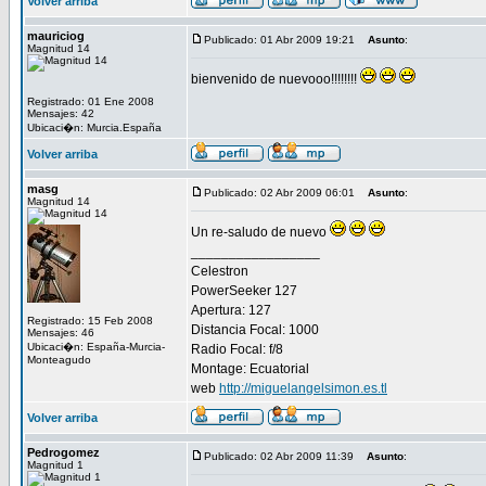
Volver arriba
mauriciog
Publicado: 01 Abr 2009 19:21
Asunto
:
Magnitud 14
bienvenido de nuevooo!!!!!!!!
Registrado: 01 Ene 2008
Mensajes: 42
Ubicaci�n: Murcia.España
Volver arriba
masg
Publicado: 02 Abr 2009 06:01
Asunto
:
Magnitud 14
Un re-saludo de nuevo
_________________
Celestron
PowerSeeker 127
Apertura: 127
Registrado: 15 Feb 2008
Distancia Focal: 1000
Mensajes: 46
Ubicaci�n: España-Murcia-
Radio Focal: f/8
Monteagudo
Montage: Ecuatorial
web
http://miguelangelsimon.es.tl
Volver arriba
Pedrogomez
Publicado: 02 Abr 2009 11:39
Asunto
:
Magnitud 1